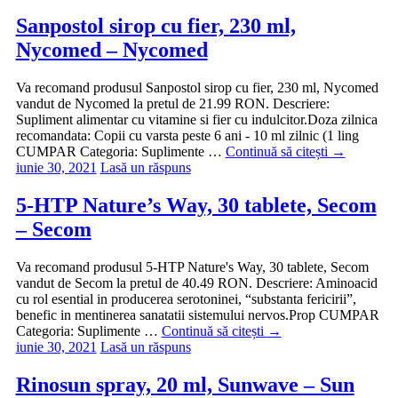
Sanpostol sirop cu fier, 230 ml,
Nycomed – Nycomed
Va recomand produsul Sanpostol sirop cu fier, 230 ml, Nycomed
vandut de Nycomed la pretul de 21.99 RON. Descriere:
Supliment alimentar cu vitamine si fier cu indulcitor.Doza zilnica
recomandata: Copii cu varsta peste 6 ani - 10 ml zilnic (1 ling
CUMPAR Categoria: Suplimente …
Continuă să citești
→
iunie 30, 2021
Lasă un răspuns
5-HTP Nature’s Way, 30 tablete, Secom
– Secom
Va recomand produsul 5-HTP Nature's Way, 30 tablete, Secom
vandut de Secom la pretul de 40.49 RON. Descriere: Aminoacid
cu rol esential in producerea serotoninei, “substanta fericirii”,
benefic in mentinerea sanatatii sistemului nervos.Prop CUMPAR
Categoria: Suplimente …
Continuă să citești
→
iunie 30, 2021
Lasă un răspuns
Rinosun spray, 20 ml, Sunwave – Sun