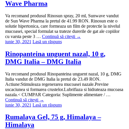
Wave Pharma
Va recomand produsul Rinosun spray, 20 ml, Sunwave vandut
de Sun Wave Pharma la pretul de 41.99 RON. Rinosun este o
solutie hipertonica, care formeaza un film de protectie la nivelul
mucoasei, special formulat sa trateze durerile de gat ale copiilor
cu varsta peste 3 …
Continuă să citești
→
iunie 30, 2021
Lasă un răspuns
Rinopanteina unguent nazal, 10 g,
DMG Italia – DMG Italia
Va recomand produsul Rinopanteina unguent nazal, 10 g, DMG
Italia vandut de DMG Italia la pretul de 23.49 RON.
Actiune:Stimuleaza regenerarea mucoasei nazale.Previne
uscaciunea si formarea crustelor.Lubrifiaza si hidrateaza mucoasa
nazala.< CUMPAR Categoria: Suplimente alimentare / …
Continuă să citești
→
iunie 30, 2021
Lasă un răspuns
Rumalaya Gel, 75 g, Himalaya –
Himalaya