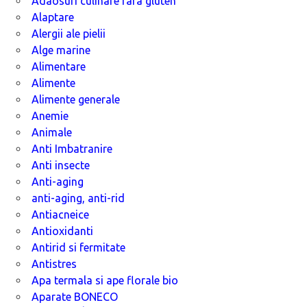
Adaosuri culinare fara gluten
Alaptare
Alergii ale pielii
Alge marine
Alimentare
Alimente
Alimente generale
Anemie
Animale
Anti Imbatranire
Anti insecte
Anti-aging
anti-aging, anti-rid
Antiacneice
Antioxidanti
Antirid si fermitate
Antistres
Apa termala si ape florale bio
Aparate BONECO