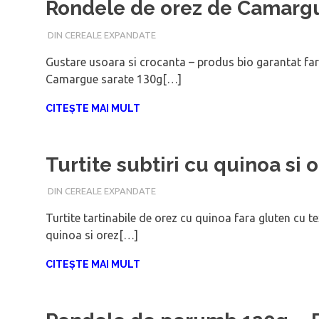
Rondele de orez de Camarg
DIN CEREALE EXPANDATE
IANUARIE 16, 2018
ADMIN
Gustare usoara si crocanta – produs bio garantat f
Camargue sarate 130g[…]
CITEȘTE MAI MULT
Turtite subtiri cu quinoa si
DIN CEREALE EXPANDATE
IANUARIE 16, 2018
ADMIN
Turtite tartinabile de orez cu quinoa fara gluten cu
quinoa si orez[…]
CITEȘTE MAI MULT