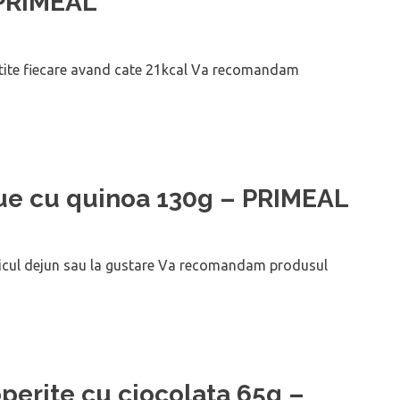
 PRIMEAL
rtite fiecare avand cate 21kcal Va recomandam
ue cu quinoa 130g – PRIMEAL
 micul dejun sau la gustare Va recomandam produsul
operite cu ciocolata 65g –