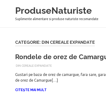
Sari
ProduseNaturiste
la
conținut
Suplimente alimentare si produse naturiste recomandate
CATEGORIE: DIN CEREALE EXPANDATE
Rondele de orez de Camargu
DIN CEREALE EXPANDATE
IANUARIE 16, 2018
ADMIN
Gustari pe baza de orez de camargue, fara sare, ga
de orez de Camargue[…]
CITEȘTE MAI MULT