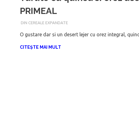
PRIMEAL
DIN CEREALE EXPANDATE
IANUARIE 16, 2018
ADMIN
O gustare dar si un desert lejer cu orez integral, qu
CITEȘTE MAI MULT