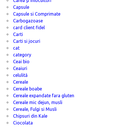
Cafea şi înlocuitori
Capsule
Capsule si Comprimate
Carbogazoase
card client fidel
Carti
Carti si jocuri
cat
category
Ceai bio
Ceaiuri
celulită
Cereale
Cereale boabe
Cereale expandate fara gluten
Cereale mic dejun, musli
Cereale, Fulgi si Musli
Chipsuri din Kale
Ciocolata