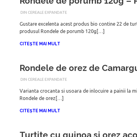
Rondele de porumb 120g –
DIN CEREALE EXPANDATE
IANUARIE 16, 2018
ADMIN
Gustare excelenta acest produs bio contine 22 de tu
produsul Rondele de porumb 120g[…]
CITEȘTE MAI MULT
Rondele de orez de Camarg
DIN CEREALE EXPANDATE
IANUARIE 16, 2018
ADMIN
Varianta crocanta si usoara de inlocuire a painii la
Rondele de orez[…]
CITEȘTE MAI MULT
Turtite cu quinoa si orez ac