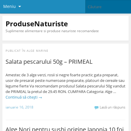
Meniu
ProduseNaturiste
Suplimente alimentare si produse naturiste recomandate
PUBLICAT ÎN
ALGE MARINE
Salata pescarului 50g – PRIMEAL
Amestec de 3 alge verzi, rosii si negre foarte practic gata preparat,
usor de presarat peste numeroase preparate, platouri de cereale sau
legume fierte Va recomandam produsul Salata pescarului 50g vandut
de PRIMEAL la pretul de 29.45 RON. CUMPARA Categoria: Alge …
Continuă să citești
→
ianuarie 16, 2018
Lasă un răspuns
Alge Nori pentru sushi origine Japonia 10 foi