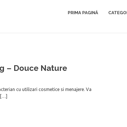
PRIMA PAGINĂ
CATEGOR
0g – Douce Nature
cterian cu utilizari cosmetice si menajere. Va
g[…]