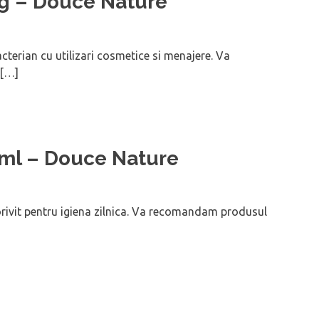
0g – Douce Nature
cterian cu utilizari cosmetice si menajere. Va
g[…]
0ml – Douce Nature
rivit pentru igiena zilnica. Va recomandam produsul