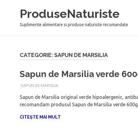
Sari
ProduseNaturiste
la
conținut
Suplimente alimentare si produse naturiste recomandate
CATEGORIE: SAPUN DE MARSILIA
Sapun de Marsilia verde 60
SAPUN DE MARSILIA
IANUARIE 16, 2018
ADMIN
Sapun de Marsilia original verde hipoalergenic, antiba
recomandam produsul Sapun de Marsilia verde 600
CITEȘTE MAI MULT