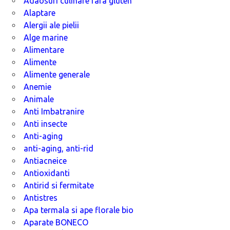
Adaosuri culinare fara gluten
Alaptare
Alergii ale pielii
Alge marine
Alimentare
Alimente
Alimente generale
Anemie
Animale
Anti Imbatranire
Anti insecte
Anti-aging
anti-aging, anti-rid
Antiacneice
Antioxidanti
Antirid si fermitate
Antistres
Apa termala si ape florale bio
Aparate BONECO