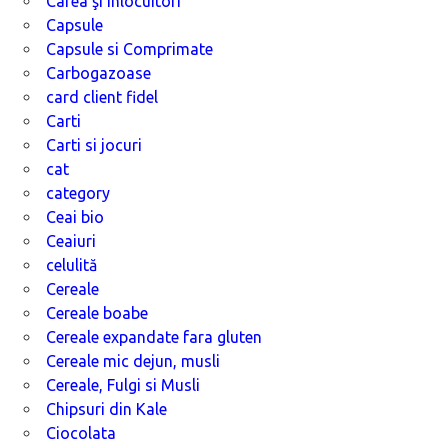
Cafea şi înlocuitori
Capsule
Capsule si Comprimate
Carbogazoase
card client fidel
Carti
Carti si jocuri
cat
category
Ceai bio
Ceaiuri
celulită
Cereale
Cereale boabe
Cereale expandate fara gluten
Cereale mic dejun, musli
Cereale, Fulgi si Musli
Chipsuri din Kale
Ciocolata