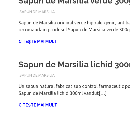
Sapun de Marsilia verde 30
SAPUN DE MARSILIA
IANUARIE 16, 2018
ADMIN
Sapun de Marsilia original verde hipoalergenic, antiba
recomandam produsul Sapun de Marsilia verde 300
CITEȘTE MAI MULT
Sapun de Marsilia lichid 30
SAPUN DE MARSILIA
IANUARIE 16, 2018
ADMIN
Un sapun natural fabricat sub control farmaceutic po
Sapun de Marsilia lichid 300ml vandut[…]
CITEȘTE MAI MULT