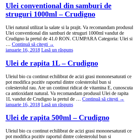
Ulei conventional din samburi de
struguri 1000ml – Crudigno
Ulei natural utilizat la salate si la prajit. Va recomandam produsul
Ulei conventional din samburi de struguri 1000ml vandut de
Crudigno la pretul de 41.0 RON. CUMPARA Categoria: Ulei si
…
Continuă să citești
→
ianuarie 16, 2018
Lasă un răspuns
Ulei de rapita 1L – Crudigno
Uleiul bio cu continut echilibrat de acizi grasi mononesaturati ce
pot modifica pozitiv raportul dintre colesterolul bun si
colesterolul rau. Are un continut ridicat de vitamina E, cunoscuta
ca antioxidant natural. Va recomandam produsul Ulei de rapita
1L vandut de Crudigno la pretul de …
Continuă să citești
→
ianuarie 16, 2018
Lasă un răspuns
Ulei de rapita 500ml – Crudigno
Uleiul bio cu continut echilibrat de acizi grasi mononesaturati ce
pot modifica pozitiv raportul dintre colesterolul bun si