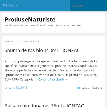
Meniu
ProduseNaturiste
Suplimente alimentare si produse naturiste recomandate
PUBLICAT ÎN
PENTRU BARBATI
Spuma de ras bio 150ml – JONZAC
Produs hipoalergenic bio special creat pentru barbati si nevoile lor
specificeSpuma densa si generoasa previne iritarea si faciliteaza o
alunecare perfecta a lamei de barbierit. Va recomandam produsul
Spuma de ras bio 150ml vandut de JONZAC la pretul de 34.4 RON.
CUMPARA Categoria: …
Continuă să citești
→
ianuarie 16, 2018
Lasă un răspuns
Balsam bio dupa ras 75ml – JONZAC