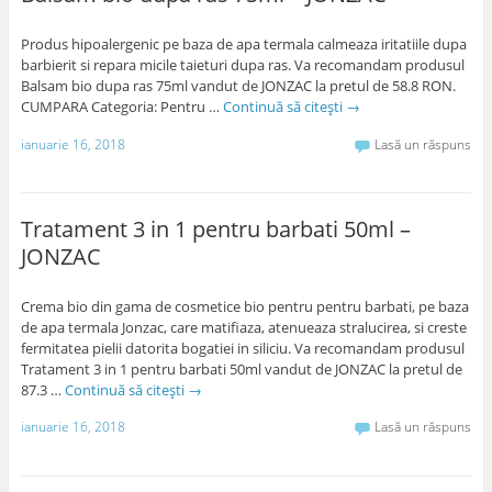
Produs hipoalergenic pe baza de apa termala calmeaza iritatiile dupa
barbierit si repara micile taieturi dupa ras. Va recomandam produsul
Balsam bio dupa ras 75ml vandut de JONZAC la pretul de 58.8 RON.
CUMPARA Categoria: Pentru …
Continuă să citești
→
ianuarie 16, 2018
Lasă un răspuns
Tratament 3 in 1 pentru barbati 50ml –
JONZAC
Crema bio din gama de cosmetice bio pentru pentru barbati, pe baza
de apa termala Jonzac, care matifiaza, atenueaza stralucirea, si creste
fermitatea pielii datorita bogatiei in siliciu. Va recomandam produsul
Tratament 3 in 1 pentru barbati 50ml vandut de JONZAC la pretul de
87.3 …
Continuă să citești
→
ianuarie 16, 2018
Lasă un răspuns