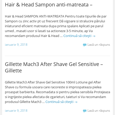
Hair & Head Sampon anti-matreata –
Hair & Head SAMPON ANTI-MATREATA Pentru toate tipurile de par
Sampon cu zinc activ pt uz frecvent Dã vigoare si stralucire pãrului
inlaturand eficient matreata dupa prima spalare Aplicati pe parul
umed , masati usor si lasati sa actioneze 3-5 minute, ap Va
recomandam produsul Hair & Head …
Continuă să citești
→
ianuarie 9, 2018
Lasă un răspuns
Gillette Mach3 After Shave Gel Sensitive –
Gillette
Gillette Mach3 After Shave Gel Sensitive 100ml Lotiune gel After
Shave cu formula usoara care racoreste si improspateaza pielea
proaspat barbierita. Recomadata si pentru pielea sensibila Protejeaza
si ingrijeste pielea afectata de zgarieturi, taieturi si Va recomandam
produsul Gillette Mach3 …
Continuă să citești
→
ianuarie 9, 2018
Lasă un răspuns