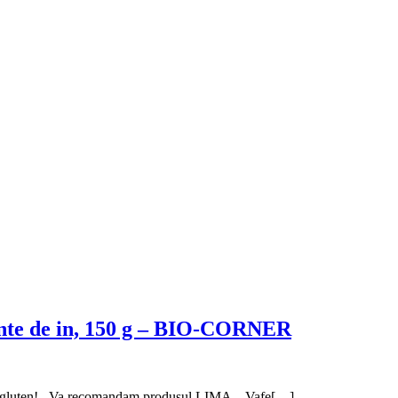
inte de in, 150 g – BIO-CORNER
, fără gluten! Va recomandam produsul LIMA – Vafe[…]