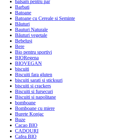
balsam pentru par
Barbati
Batoane
Batoane cu Cereale si Seminte
Băuturi
Bauturi Naturale
Băuturi vegetale
Bebeluși
Bere
Bio pentru sportivi
BIORegena
BIOVEGAN
biscuiti
Biscuiti fara gluten
biscuiti sarati si sticksuri
biscuiti si crackers
Biscuiti si fursecuri
Biscuiti si napolitane
bomboane
Bomboane cu miere
Burete Konjac
Buze
Cacao BIO
CADOURI
Cafea BIO