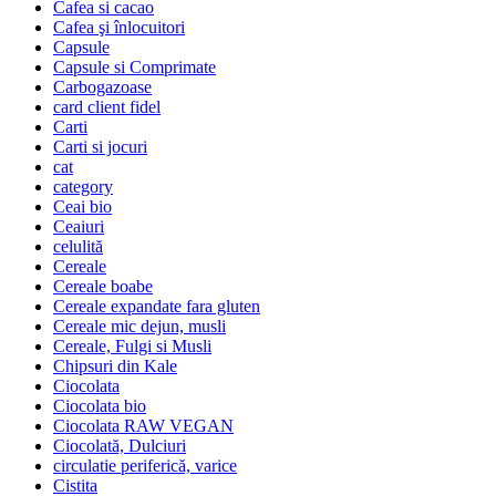
Cafea si cacao
Cafea şi înlocuitori
Capsule
Capsule si Comprimate
Carbogazoase
card client fidel
Carti
Carti si jocuri
cat
category
Ceai bio
Ceaiuri
celulită
Cereale
Cereale boabe
Cereale expandate fara gluten
Cereale mic dejun, musli
Cereale, Fulgi si Musli
Chipsuri din Kale
Ciocolata
Ciocolata bio
Ciocolata RAW VEGAN
Ciocolată, Dulciuri
circulatie periferică, varice
Cistita