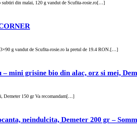
ubtiri din malai, 120 g vandut de Scufita-rosie.ro[…]
O-CORNER
 g vandut de Scufita-rosie.ro la pretul de 19.4 RON.[…]
– mini grisine bio din alac, orz si mei, D
i mei, Demeter 150 gr Va recomandam[…]
ocanta, neindulcita, Demeter 200 gr – Som