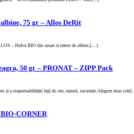
lbine, 75 gr – Allos DeRit
ALLOS – Halva BIO din susan si miere de albine,[…]
a neagra, 50 gr – PRONAT – ZIPP Pack
re și a responsabilității față de om, natură, societate.Alegem doar cele
g – BIO-CORNER