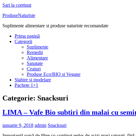
Sari la conținut
ProduseNaturiste
Suplimente alimentare si produse naturiste recomandate
Prima pagină
Categorii
Suplimente
Remedii
Alimentare
Sanatate
Ceaiuri
Produse Eco/BIO si Vegane
Slabire si modelare
Pachete 1+1
Categorie: Snacksuri
LIMA – Vafe Bio subtiri din malai cu sem
ianuarie 9, 2018
admin
Snacksuri
Importantă sursă de fibre cu conținut redus de acizi grași saturați