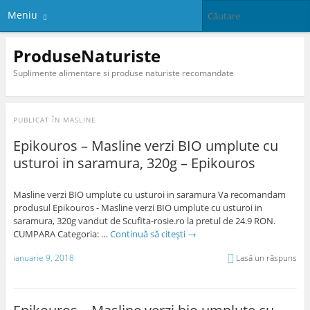
Meniu
ProduseNaturiste
Suplimente alimentare si produse naturiste recomandate
PUBLICAT ÎN
MASLINE
Epikouros – Masline verzi BIO umplute cu
usturoi in saramura, 320g – Epikouros
Masline verzi BIO umplute cu usturoi in saramura Va recomandam
produsul Epikouros - Masline verzi BIO umplute cu usturoi in
saramura, 320g vandut de Scufita-rosie.ro la pretul de 24.9 RON.
CUMPARA Categoria: …
Continuă să citești
→
ianuarie 9, 2018
Lasă un răspuns