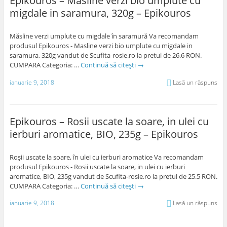
Epikouros – Masline verzi bio umplute cu
migdale in saramura, 320g – Epikouros
Măsline verzi umplute cu migdale în saramură Va recomandam
produsul Epikouros - Masline verzi bio umplute cu migdale in
saramura, 320g vandut de Scufita-rosie.ro la pretul de 26.6 RON.
CUMPARA Categoria: …
Continuă să citești
→
ianuarie 9, 2018
Lasă un răspuns
Epikouros – Rosii uscate la soare, in ulei cu
ierburi aromatice, BIO, 235g – Epikouros
Roșii uscate la soare, în ulei cu ierburi aromatice Va recomandam
produsul Epikouros - Rosii uscate la soare, in ulei cu ierburi
aromatice, BIO, 235g vandut de Scufita-rosie.ro la pretul de 25.5 RON.
CUMPARA Categoria: …
Continuă să citești
→
ianuarie 9, 2018
Lasă un răspuns