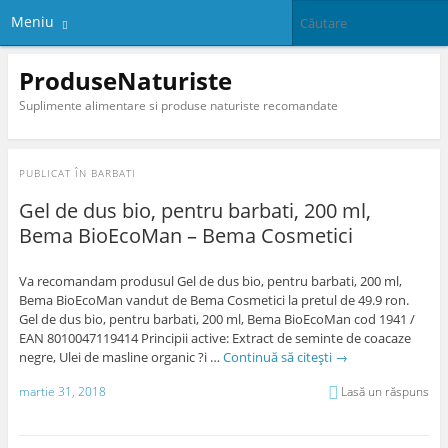
Meniu
ProduseNaturiste
Suplimente alimentare si produse naturiste recomandate
PUBLICAT ÎN
BARBATI
Gel de dus bio, pentru barbati, 200 ml,
Bema BioEcoMan – Bema Cosmetici
Va recomandam produsul Gel de dus bio, pentru barbati, 200 ml,
Bema BioEcoMan vandut de Bema Cosmetici la pretul de 49.9 ron.
Gel de dus bio, pentru barbati, 200 ml, Bema BioEcoMan cod 1941 /
EAN 8010047119414 Principii active: Extract de seminte de coacaze
negre, Ulei de masline organic ?i …
Continuă să citești
→
martie 31, 2018
Lasă un răspuns