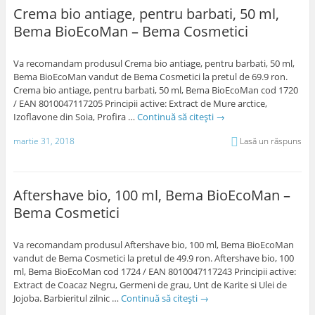
Crema bio antiage, pentru barbati, 50 ml,
Bema BioEcoMan – Bema Cosmetici
Va recomandam produsul Crema bio antiage, pentru barbati, 50 ml,
Bema BioEcoMan vandut de Bema Cosmetici la pretul de 69.9 ron.
Crema bio antiage, pentru barbati, 50 ml, Bema BioEcoMan cod 1720
/ EAN 8010047117205 Principii active: Extract de Mure arctice,
Izoflavone din Soia, Profira …
Continuă să citești
→
martie 31, 2018
Lasă un răspuns
Aftershave bio, 100 ml, Bema BioEcoMan –
Bema Cosmetici
Va recomandam produsul Aftershave bio, 100 ml, Bema BioEcoMan
vandut de Bema Cosmetici la pretul de 49.9 ron. Aftershave bio, 100
ml, Bema BioEcoMan cod 1724 / EAN 8010047117243 Principii active:
Extract de Coacaz Negru, Germeni de grau, Unt de Karite si Ulei de
Jojoba. Barbieritul zilnic …
Continuă să citești
→