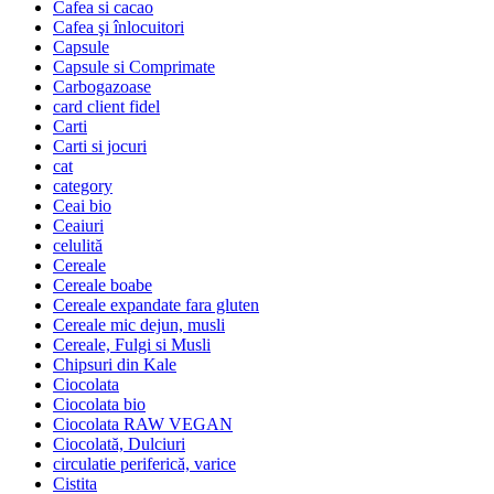
Cafea si cacao
Cafea şi înlocuitori
Capsule
Capsule si Comprimate
Carbogazoase
card client fidel
Carti
Carti si jocuri
cat
category
Ceai bio
Ceaiuri
celulită
Cereale
Cereale boabe
Cereale expandate fara gluten
Cereale mic dejun, musli
Cereale, Fulgi si Musli
Chipsuri din Kale
Ciocolata
Ciocolata bio
Ciocolata RAW VEGAN
Ciocolată, Dulciuri
circulatie periferică, varice
Cistita