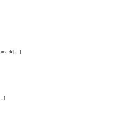
n gama de[…]
[…]