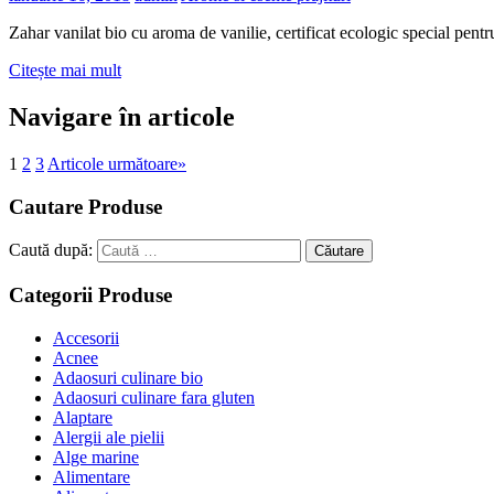
Zahar vanilat bio cu aroma de vanilie, certificat ecologic special pentr
Citește mai mult
Navigare în articole
1
2
3
Articole următoare
»
Cautare Produse
Caută după:
Căutare
Categorii Produse
Accesorii
Acnee
Adaosuri culinare bio
Adaosuri culinare fara gluten
Alaptare
Alergii ale pielii
Alge marine
Alimentare