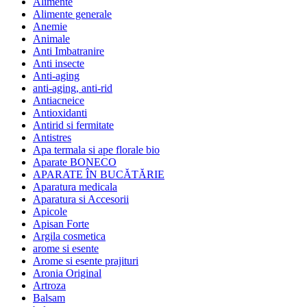
Alimente
Alimente generale
Anemie
Animale
Anti Imbatranire
Anti insecte
Anti-aging
anti-aging, anti-rid
Antiacneice
Antioxidanti
Antirid si fermitate
Antistres
Apa termala si ape florale bio
Aparate BONECO
APARATE ÎN BUCĂTĂRIE
Aparatura medicala
Aparatura si Accesorii
Apicole
Apisan Forte
Argila cosmetica
arome si esente
Arome si esente prajituri
Aronia Original
Artroza
Balsam