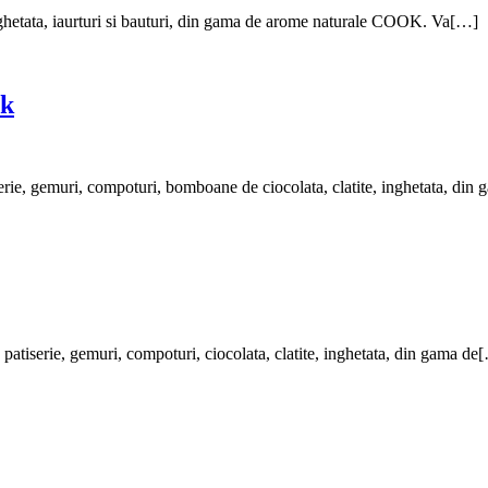
 inghetata, iaurturi si bauturi, din gama de arome naturale COOK. Va[…]
ok
iserie, gemuri, compoturi, bomboane de ciocolata, clatite, inghetata, di
 patiserie, gemuri, compoturi, ciocolata, clatite, inghetata, din gama de