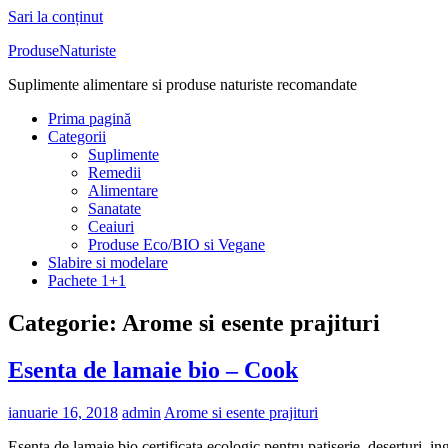
Sari la conținut
ProduseNaturiste
Suplimente alimentare si produse naturiste recomandate
Prima pagină
Categorii
Suplimente
Remedii
Alimentare
Sanatate
Ceaiuri
Produse Eco/BIO si Vegane
Slabire si modelare
Pachete 1+1
Categorie: Arome si esente prajituri
Esenta de lamaie bio – Cook
ianuarie 16, 2018
admin
Arome si esente prajituri
Esenta de lamaie bio certificata ecologic pentru patiserie, deserturi, i