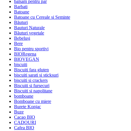
balsam pentru par
Barbati
Batoane
Batoane cu Cereale si Seminte
Băuturi
Bauturi Naturale
Băuturi vegetale
Bebeluși
Bere
Bio pentru sportivi
BIORegena
BIOVEGAN
biscuiti
Biscuiti fara gluten
biscuiti sarati si sticksuri
biscuiti si crackers
Biscuiti si fursecuri
Biscuiti si napolitane
bomboane
Bomboane cu miere
Burete Konjac
Buze
Cacao BIO
CADOURI
Cafea BIO