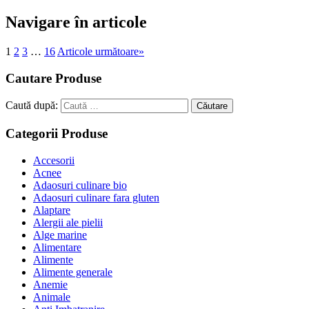
Navigare în articole
1
2
3
…
16
Articole următoare
»
Cautare Produse
Caută după:
Căutare
Categorii Produse
Accesorii
Acnee
Adaosuri culinare bio
Adaosuri culinare fara gluten
Alaptare
Alergii ale pielii
Alge marine
Alimentare
Alimente
Alimente generale
Anemie
Animale