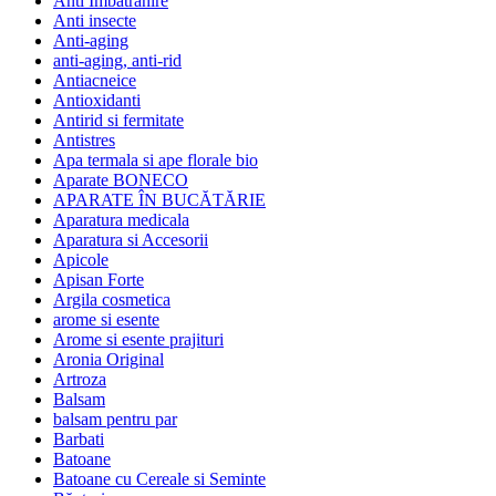
Anti Imbatranire
Anti insecte
Anti-aging
anti-aging, anti-rid
Antiacneice
Antioxidanti
Antirid si fermitate
Antistres
Apa termala si ape florale bio
Aparate BONECO
APARATE ÎN BUCĂTĂRIE
Aparatura medicala
Aparatura si Accesorii
Apicole
Apisan Forte
Argila cosmetica
arome si esente
Arome si esente prajituri
Aronia Original
Artroza
Balsam
balsam pentru par
Barbati
Batoane
Batoane cu Cereale si Seminte