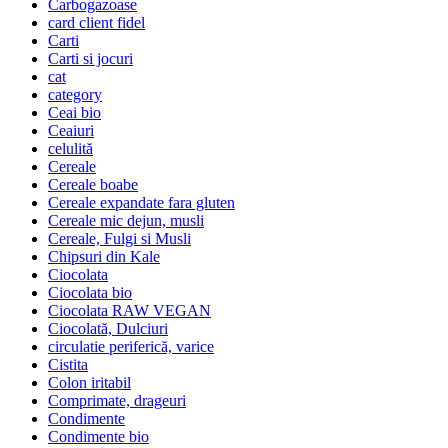
Carbogazoase
card client fidel
Carti
Carti si jocuri
cat
category
Ceai bio
Ceaiuri
celulită
Cereale
Cereale boabe
Cereale expandate fara gluten
Cereale mic dejun, musli
Cereale, Fulgi si Musli
Chipsuri din Kale
Ciocolata
Ciocolata bio
Ciocolata RAW VEGAN
Ciocolată, Dulciuri
circulatie periferică, varice
Cistita
Colon iritabil
Comprimate, drageuri
Condimente
Condimente bio