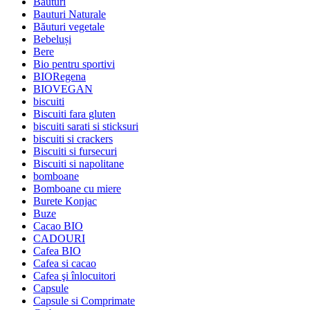
Băuturi
Bauturi Naturale
Băuturi vegetale
Bebeluși
Bere
Bio pentru sportivi
BIORegena
BIOVEGAN
biscuiti
Biscuiti fara gluten
biscuiti sarati si sticksuri
biscuiti si crackers
Biscuiti si fursecuri
Biscuiti si napolitane
bomboane
Bomboane cu miere
Burete Konjac
Buze
Cacao BIO
CADOURI
Cafea BIO
Cafea si cacao
Cafea şi înlocuitori
Capsule
Capsule si Comprimate