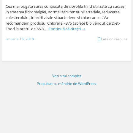
Cea mai bogata sursa cunoscuta de clorofila fiind utilizata cu succes
in tratarea fibromalgiei, normalizarii tensiunii arteriale, reducerea
colesterolului, infectii virale si bacteriene si chiar cancer. Va
recomandam produsul Chlorella - 375 tablete bio vandut de Diet-
Food la pretul de 66.8 …
Continuă să citești
→
ianuarie 16, 2018
Lasă un răspuns
Vezi situl complet
Propulsat cu mândrie de WordPress