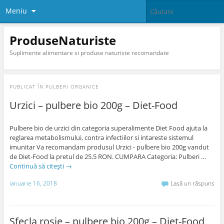
Meniu
ProduseNaturiste
Suplimente alimentare si produse naturiste recomandate
PUBLICAT ÎN
PULBERI ORGANICE
Urzici – pulbere bio 200g – Diet-Food
Pulbere bio de urzici din categoria superalimente Diet Food ajuta la
reglarea metabolismului, contra infectiilor si intareste sistemul
imunitar Va recomandam produsul Urzici - pulbere bio 200g vandut
de Diet-Food la pretul de 25.5 RON. CUMPARA Categoria: Pulberi …
Continuă să citești
→
ianuarie 16, 2018
Lasă un răspuns
Sfecla rosie – pulbere bio 200g – Diet-Food