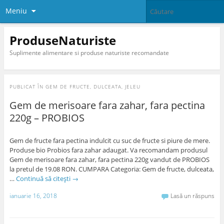
Meniu
ProduseNaturiste
Suplimente alimentare si produse naturiste recomandate
PUBLICAT ÎN
GEM DE FRUCTE, DULCEATA, JELEU
Gem de merisoare fara zahar, fara pectina
220g – PROBIOS
Gem de fructe fara pectina indulcit cu suc de fructe si piure de mere.
Produse bio Probios fara zahar adaugat. Va recomandam produsul
Gem de merisoare fara zahar, fara pectina 220g vandut de PROBIOS
la pretul de 19.08 RON. CUMPARA Categoria: Gem de fructe, dulceata,
…
Continuă să citești
→
ianuarie 16, 2018
Lasă un răspuns