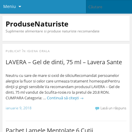
Meniu
ProduseNaturiste
Suplimente alimentare si produse naturiste recomandate
PUBLICAT ÎN
IGIENA ORALA
LAVERA – Gel de dinti, 75 ml – Lavera Sante
Neutru cu sare de mare si oxid de siliciuRecomandat persoanelor
alergice la fluor si celor care urmeaza tratament homeopatPentru
dinții și gingii sensibile Va recomandam produsul LAVERA – Gel de
dinti, 75 ml vandut de Scufita-rosie.ro la pretul de 20.8 RON.
CUMPARA Categoria: …
Continuă să citești
→
ianuarie 9, 2018
Lasă un răspuns
Pachet Lamele Mentolate 6 Cutii