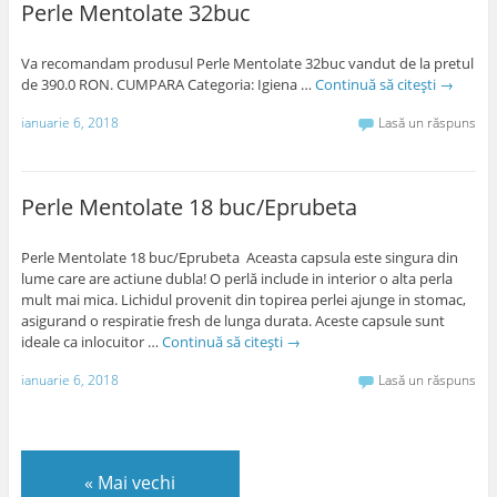
Perle Mentolate 32buc
Va recomandam produsul Perle Mentolate 32buc vandut de la pretul
de 390.0 RON. CUMPARA Categoria: Igiena …
Continuă să citești
→
ianuarie 6, 2018
Lasă un răspuns
Perle Mentolate 18 buc/Eprubeta
Perle Mentolate 18 buc/Eprubeta Aceasta capsula este singura din
lume care are actiune dubla! O perlă include in interior o alta perla
mult mai mica. Lichidul provenit din topirea perlei ajunge in stomac,
asigurand o respiratie fresh de lunga durata. Aceste capsule sunt
ideale ca inlocuitor …
Continuă să citești
→
ianuarie 6, 2018
Lasă un răspuns
«
Mai vechi