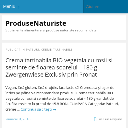
Meniu
ProduseNaturiste
Suplimente alimentare si produse naturiste recomandate
PUBLICAT ÎN
PATEURI, CREME TARTINABILE
Crema tartinabila BIO vegetala cu rosii si
seminte de floarea soarelui – 180 g –
Zwergenwiese Exclusiv prin Pronat
Vegan, fără gluten, fără drojdie, fara lactoză! Cremoasa şi uşor de
întins pe pâine Va recomandam produsul Crema tartinabila BIO
vegetala cu rosii si seminte de floarea soarelui – 180 g vandut de
Scufita-rosie.ro la pretul de 15.8 RON. CUMPARA Categoria: Pateuri,
creme …
Continuă să citești
→
ianuarie 9, 2018
Lasă un răspuns