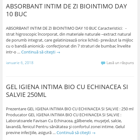
ABSORBANT INTIM DE ZI BIOINTIMO DAY
10 BUC
ABSORBANT INTIM DE ZI BIOINTIMO DAY 10 BUC Caracteristici: -
strat higroscopic încorporat, din materiale naturale –extract natural
de porumb integrat, care gelatinizează orice lichid;- prevăzut la mijloc
cu o bandă anionică;- confecţionat din 7 straturi de bumbac învelite
intr-o …
Continuă să citești
→
ianuarie 6, 2018
Lasă un răspuns
GEL IGIENA INTIMA BIO CU ECHINACEA SI
SALVIE 250ML
Prezentare GEL IGIENA INTIMA BIO CU ECHINACEA SI SALVIE : 250 ml
Producator GEL IGIENA INTIMA BIO CU ECHINACEA SI SALVIE :
Laboratoarele Favisan Cu Echinacea, gălbenele, muşeţel, salcie,
lavandă, fenicul Pentru sănătatea şi confortul zonei intime. Gelul
previne infecţiile, asigură …
Continuă să citești
→