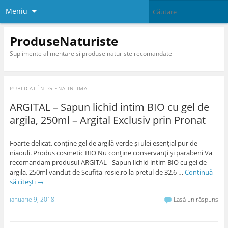
Meniu
ProduseNaturiste
Suplimente alimentare si produse naturiste recomandate
PUBLICAT ÎN
IGIENA INTIMA
ARGITAL – Sapun lichid intim BIO cu gel de
argila, 250ml – Argital Exclusiv prin Pronat
Foarte delicat, conţine gel de argilă verde şi ulei esenţial pur de
niaouli. Produs cosmetic BIO Nu conţine conservanţi și parabeni Va
recomandam produsul ARGITAL - Sapun lichid intim BIO cu gel de
argila, 250ml vandut de Scufita-rosie.ro la pretul de 32.6 …
Continuă
să citești
→
ianuarie 9, 2018
Lasă un răspuns