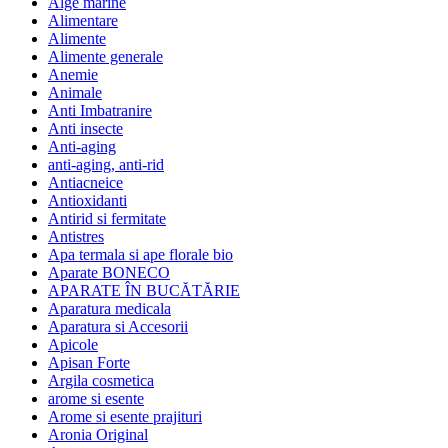
Alge marine
Alimentare
Alimente
Alimente generale
Anemie
Animale
Anti Imbatranire
Anti insecte
Anti-aging
anti-aging, anti-rid
Antiacneice
Antioxidanti
Antirid si fermitate
Antistres
Apa termala si ape florale bio
Aparate BONECO
APARATE ÎN BUCĂTĂRIE
Aparatura medicala
Aparatura si Accesorii
Apicole
Apisan Forte
Argila cosmetica
arome si esente
Arome si esente prajituri
Aronia Original