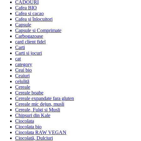
CADOURI
Cafea BIO
Cafea si cacao
Cafea şi înlocuitori
Capsule
Capsule si Comprimate
Carbogazoase
card client fidel
Carti
Carti si jocuri
cat
category
Ceai bio
Ceaiuri
celulită
Cereale
Cereale boabe
Cereale expandate fara gluten
Cereale mic dejun, musli
Cereale, Fulgi si Musli
Chipsuri din Kale
Ciocolata
Ciocolata bio
Ciocolata RAW VEGAN
Ciocolată, Dulciuri