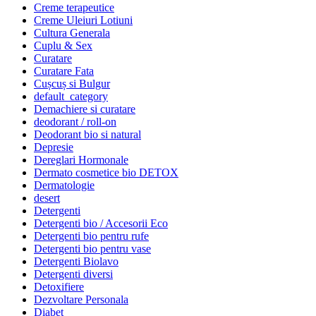
Creme terapeutice
Creme Uleiuri Lotiuni
Cultura Generala
Cuplu & Sex
Curatare
Curatare Fata
Cușcuș si Bulgur
default_category
Demachiere si curatare
deodorant / roll-on
Deodorant bio si natural
Depresie
Dereglari Hormonale
Dermato cosmetice bio DETOX
Dermatologie
desert
Detergenti
Detergenti bio / Accesorii Eco
Detergenti bio pentru rufe
Detergenti bio pentru vase
Detergenti Biolavo
Detergenti diversi
Detoxifiere
Dezvoltare Personala
Diabet