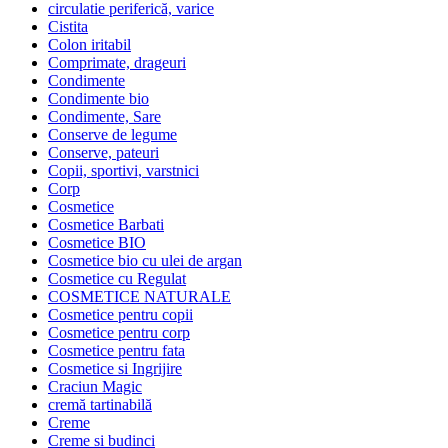
circulatie periferică, varice
Cistita
Colon iritabil
Comprimate, drageuri
Condimente
Condimente bio
Condimente, Sare
Conserve de legume
Conserve, pateuri
Copii, sportivi, varstnici
Corp
Cosmetice
Cosmetice Barbati
Cosmetice BIO
Cosmetice bio cu ulei de argan
Cosmetice cu Regulat
COSMETICE NATURALE
Cosmetice pentru copii
Cosmetice pentru corp
Cosmetice pentru fata
Cosmetice si Ingrijire
Craciun Magic
cremă tartinabilă
Creme
Creme si budinci