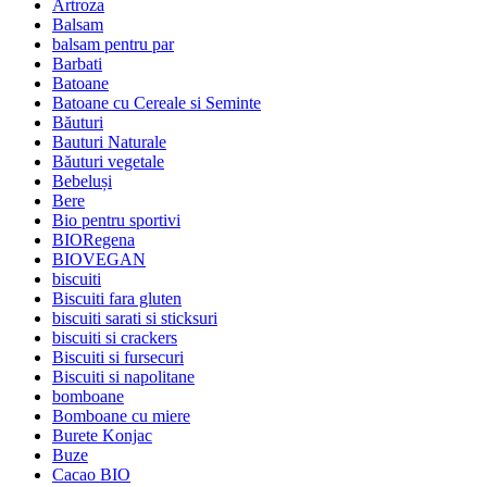
Artroza
Balsam
balsam pentru par
Barbati
Batoane
Batoane cu Cereale si Seminte
Băuturi
Bauturi Naturale
Băuturi vegetale
Bebeluși
Bere
Bio pentru sportivi
BIORegena
BIOVEGAN
biscuiti
Biscuiti fara gluten
biscuiti sarati si sticksuri
biscuiti si crackers
Biscuiti si fursecuri
Biscuiti si napolitane
bomboane
Bomboane cu miere
Burete Konjac
Buze
Cacao BIO