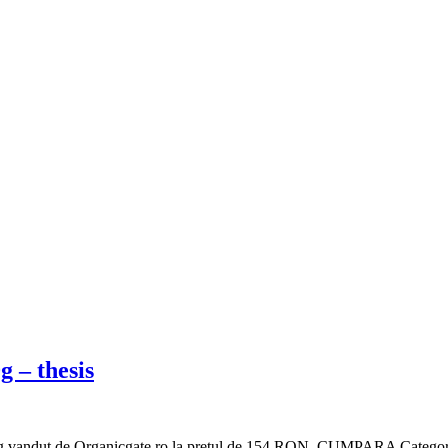
g – thesis
70g vandut de Organicgate.ro la pretul de 154 RON. CUMPARA Catego