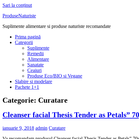
Sari la conținut
ProduseNaturiste
Suplimente alimentare si produse naturiste recomandate
Prima pagină
Categorii
Suplimente
Remedii
Alimentare
Sanatate
Ceaiuri
Produse Eco/BIO si Vegane
Slabire si modelare
Pachete 1+1
Categorie: Curatare
Cleanser facial Thesis Tender as Petals” 70
ianuarie 9, 2018
admin
Curatare
Va recomandam produsul Cleanser facial Thesis Tender as Petals” 