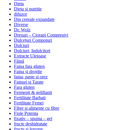
Dieta
Dieta si nutritie
difuzor
Din cereale expandate
Diverse
Dr. Wolz
Dresuri – Ciorapi Compresivi
Dulcețuri Compoturi
Dulciuri
Dulciuri, Indulcitori
Extracte Uleioase
Făină
Faina fara gluten
Faina și drojdie
faina, paste si orez
Fainuri si Tarate
Fara gluten
Fermenți & gelifianti
Fertilitate Barbati
Fertilitate Femei
Fibre si alimente cu fibre
Fiole Potenta
fixativ – spuma – gel
fructe deshidratate
fructe si legume