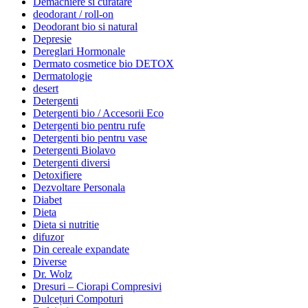
Demachiere si curatare
deodorant / roll-on
Deodorant bio si natural
Depresie
Dereglari Hormonale
Dermato cosmetice bio DETOX
Dermatologie
desert
Detergenti
Detergenti bio / Accesorii Eco
Detergenti bio pentru rufe
Detergenti bio pentru vase
Detergenti Biolavo
Detergenti diversi
Detoxifiere
Dezvoltare Personala
Diabet
Dieta
Dieta si nutritie
difuzor
Din cereale expandate
Diverse
Dr. Wolz
Dresuri – Ciorapi Compresivi
Dulcețuri Compoturi