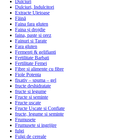
Dulciuri
Dulciuri, Indulcitori
Extracte Uleioase
Făină
Faina fara gluten
Faina și drojdie
faina, paste si orez
Fainuri si Tarate
Fara gluten
Fermenți & gelifianti
Fertilitate Barbati
Fertilitate Femei
Fibre si alimente cu fibre
Fiole Potenta
fixativ – spuma – gel
fructe deshidratate
fructe si legume
Fructe si seminte
Fructe uscate
Fructe Uscate si Confiate
fructe, legume si seminte
Frumusete
Frumusete si ingrijire
fulgi
Fulgi de cereale