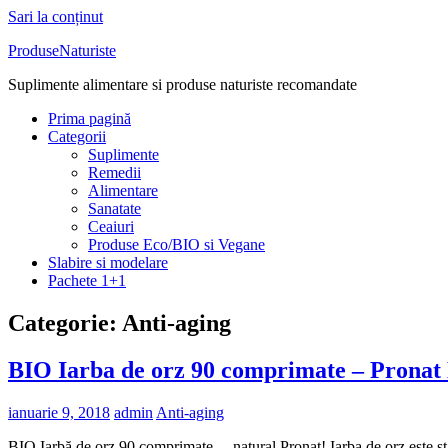
Sari la conținut
ProduseNaturiste
Suplimente alimentare si produse naturiste recomandate
Prima pagină
Categorii
Suplimente
Remedii
Alimentare
Sanatate
Ceaiuri
Produse Eco/BIO si Vegane
Slabire si modelare
Pachete 1+1
Categorie: Anti-aging
BIO Iarba de orz 90 comprimate – Pronat
ianuarie 9, 2018
admin
Anti-aging
BIO Iarbă de orz 90 comprimate …natural Pronat! Iarba de orz este st