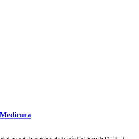
 Medicura
adiul avansat al germinării, planta având înălțimea de 10-15[…]