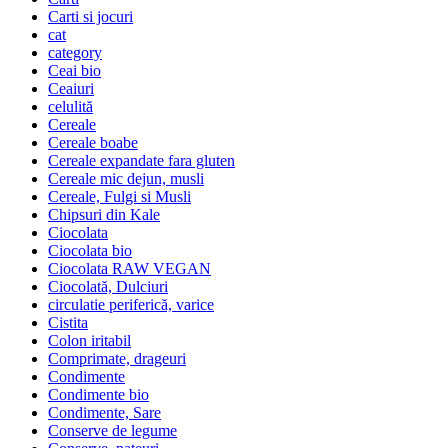
Carti si jocuri
cat
category
Ceai bio
Ceaiuri
celulită
Cereale
Cereale boabe
Cereale expandate fara gluten
Cereale mic dejun, musli
Cereale, Fulgi si Musli
Chipsuri din Kale
Ciocolata
Ciocolata bio
Ciocolata RAW VEGAN
Ciocolată, Dulciuri
circulatie periferică, varice
Cistita
Colon iritabil
Comprimate, drageuri
Condimente
Condimente bio
Condimente, Sare
Conserve de legume