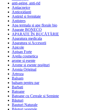
anti-aging, anti-rid
Antiacneice
Antioxidanti
Antirid si fermitate
Antistres
Apa termala si ape florale bio
Aparate BONECO
APARATE ÎN BUCĂTĂRIE
Aparatura medicala
Aparatura si Accesorii
Apicole
Apisan Forte
Argila cosmetica
arome si esente
Arome si esente prajituri
Aronia Original
Artroza
Balsam
balsam pentru par
Barbati
Batoane
Batoane cu Cereale si Seminte
Băuturi
Bauturi Naturale
Băuturi vegetale