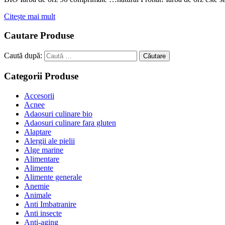
Citește mai mult
Cautare Produse
Caută după:
Căutare
Categorii Produse
Accesorii
Acnee
Adaosuri culinare bio
Adaosuri culinare fara gluten
Alaptare
Alergii ale pielii
Alge marine
Alimentare
Alimente
Alimente generale
Anemie
Animale
Anti Imbatranire
Anti insecte
Anti-aging