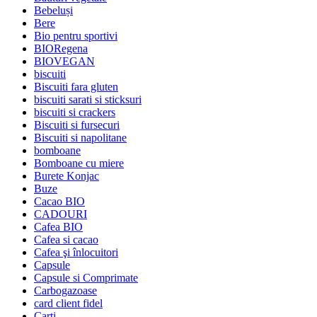
Bebeluși
Bere
Bio pentru sportivi
BIORegena
BIOVEGAN
biscuiti
Biscuiti fara gluten
biscuiti sarati si sticksuri
biscuiti si crackers
Biscuiti si fursecuri
Biscuiti si napolitane
bomboane
Bomboane cu miere
Burete Konjac
Buze
Cacao BIO
CADOURI
Cafea BIO
Cafea si cacao
Cafea şi înlocuitori
Capsule
Capsule si Comprimate
Carbogazoase
card client fidel
Carti