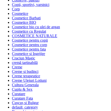
Conserve, pateuri
Copii, sportivi, varstnici
Corp
Cosmetice
Cosmetice Barbati
Cosmetice BIO
Cosmetice bio cu ulei de argan
Cosmetice cu Regulat
COSMETICE NATURALE
Cosmetice pentru copii
Cosmetice pentru corp
Cosmetice pentru fata
Cosmetice si Ingrijire
Craciun Magic
cremă tartinabilă
Creme
Creme si budinci
Creme terapeutice
Creme Uleiuri Lotiuni
Cultura Generala
Cuplu & Sex
Curatare
Curatare Fata
Cușcuș si Bulgur
default_category