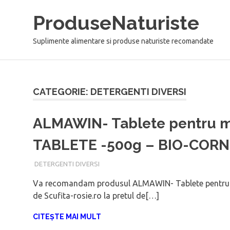
Sari
ProduseNaturiste
la
conținut
Suplimente alimentare si produse naturiste recomandate
CATEGORIE: DETERGENTI DIVERSI
ALMAWIN- Tablete pentru ma
TABLETE -500g – BIO-COR
IANUARIE 9, 2018
ADMIN
DETERGENTI DIVERSI
Va recomandam produsul ALMAWIN- Tablete pentru 
de Scufita-rosie.ro la pretul de[…]
CITEȘTE MAI MULT