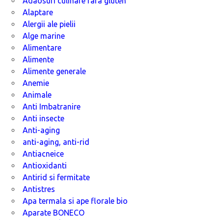
Adaosuri culinare fara gluten
Alaptare
Alergii ale pielii
Alge marine
Alimentare
Alimente
Alimente generale
Anemie
Animale
Anti Imbatranire
Anti insecte
Anti-aging
anti-aging, anti-rid
Antiacneice
Antioxidanti
Antirid si fermitate
Antistres
Apa termala si ape florale bio
Aparate BONECO