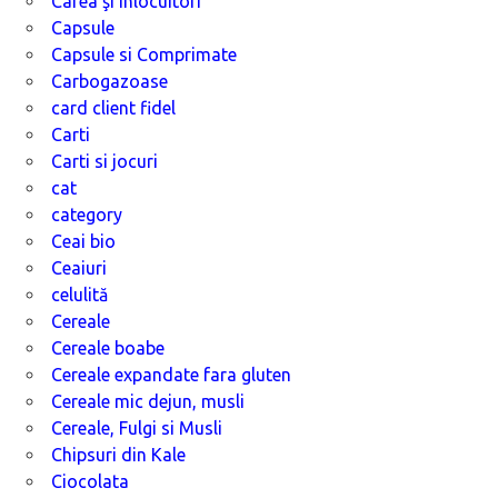
Cafea şi înlocuitori
Capsule
Capsule si Comprimate
Carbogazoase
card client fidel
Carti
Carti si jocuri
cat
category
Ceai bio
Ceaiuri
celulită
Cereale
Cereale boabe
Cereale expandate fara gluten
Cereale mic dejun, musli
Cereale, Fulgi si Musli
Chipsuri din Kale
Ciocolata