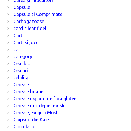
Cafea şi înlocuitori
Capsule
Capsule si Comprimate
Carbogazoase
card client fidel
Carti
Carti si jocuri
cat
category
Ceai bio
Ceaiuri
celulită
Cereale
Cereale boabe
Cereale expandate fara gluten
Cereale mic dejun, musli
Cereale, Fulgi si Musli
Chipsuri din Kale
Ciocolata