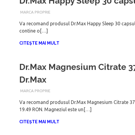
Dr.Max Happy Sleep 30 caps
IUNIE 30, 2021
ADMIN
MARCA PROPRIE
Va recomand produsul Dr.Max Happy Sleep 30 capsule
contine o[…]
CITEȘTE MAI MULT
Dr.Max Magnesium Citrate 3
Dr.Max
IUNIE 30, 2021
ADMIN
MARCA PROPRIE
Va recomand produsul Dr.Max Magnesium Citrate 375
19.49 RON. Magneziul este un[…]
CITEȘTE MAI MULT