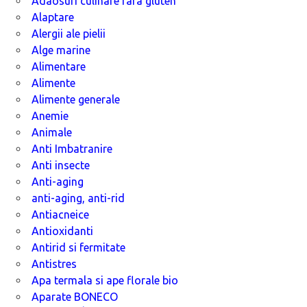
Adaosuri culinare fara gluten
Alaptare
Alergii ale pielii
Alge marine
Alimentare
Alimente
Alimente generale
Anemie
Animale
Anti Imbatranire
Anti insecte
Anti-aging
anti-aging, anti-rid
Antiacneice
Antioxidanti
Antirid si fermitate
Antistres
Apa termala si ape florale bio
Aparate BONECO