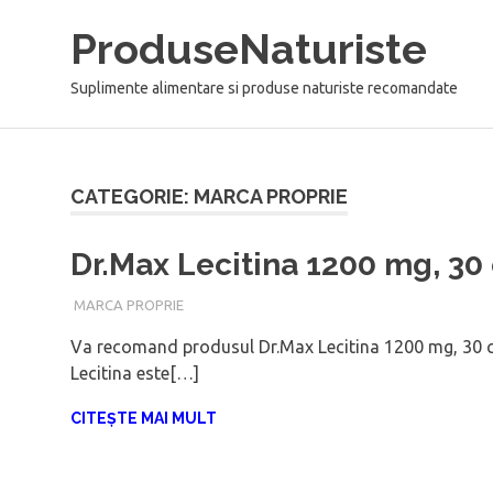
Sari
ProduseNaturiste
la
conținut
Suplimente alimentare si produse naturiste recomandate
CATEGORIE: MARCA PROPRIE
Dr.Max Lecitina 1200 mg, 30
IUNIE 30, 2021
ADMIN
MARCA PROPRIE
Va recomand produsul Dr.Max Lecitina 1200 mg, 30 c
Lecitina este[…]
CITEȘTE MAI MULT