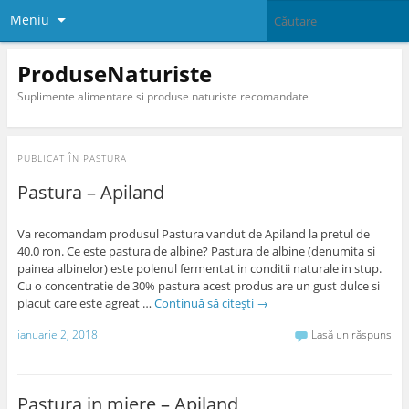
Meniu
ProduseNaturiste
Suplimente alimentare si produse naturiste recomandate
PUBLICAT ÎN
PASTURA
Pastura – Apiland
Va recomandam produsul Pastura vandut de Apiland la pretul de
40.0 ron. Ce este pastura de albine? Pastura de albine (denumita si
painea albinelor) este polenul fermentat in conditii naturale in stup.
Cu o concentratie de 30% pastura acest produs are un gust dulce si
placut care este agreat …
Continuă să citești
→
ianuarie 2, 2018
Lasă un răspuns
Pastura in miere – Apiland