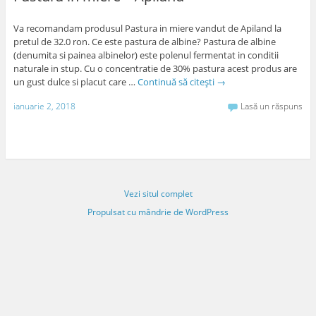
Va recomandam produsul Pastura in miere vandut de Apiland la
pretul de 32.0 ron. Ce este pastura de albine? Pastura de albine
(denumita si painea albinelor) este polenul fermentat in conditii
naturale in stup. Cu o concentratie de 30% pastura acest produs are
un gust dulce si placut care …
Continuă să citești
→
ianuarie 2, 2018
Lasă un răspuns
Vezi situl complet
Propulsat cu mândrie de WordPress