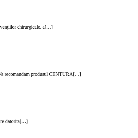
rvenţiilor chirurgicale, a[…]
– 34%. Va recomandam produsul CENTURA[…]
are datorita[…]