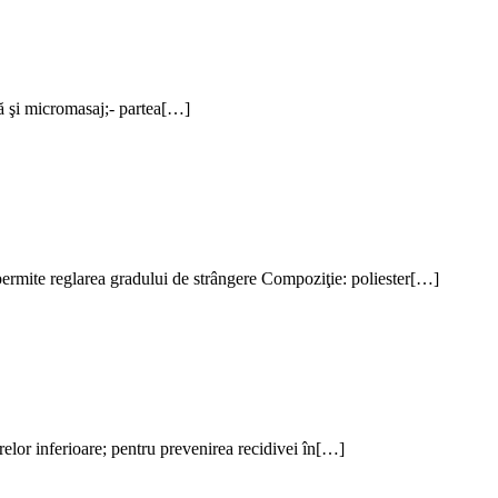
nă şi micromasaj;- partea[…]
” permite reglarea gradului de strângere Compoziţie: poliester[…]
relor inferioare; pentru prevenirea recidivei în[…]