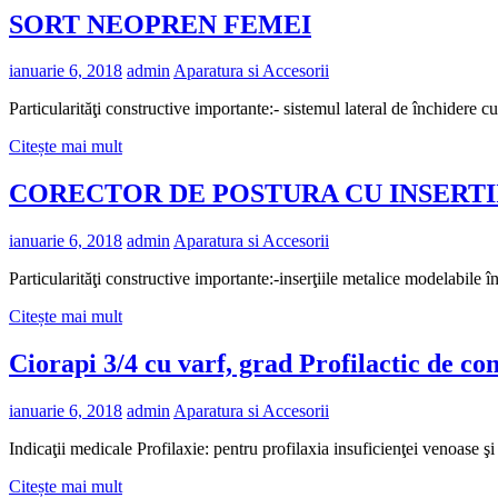
SORT NEOPREN FEMEI
ianuarie 6, 2018
admin
Aparatura si Accesorii
Particularităţi constructive importante:- sistemul lateral de închidere
Citește mai mult
CORECTOR DE POSTURA CU INSERTI
ianuarie 6, 2018
admin
Aparatura si Accesorii
Particularităţi constructive importante:-inserţiile metalice modelabile 
Citește mai mult
Ciorapi 3/4 cu varf, grad Profilactic de co
ianuarie 6, 2018
admin
Aparatura si Accesorii
Indicaţii medicale Profilaxie: pentru profilaxia insuficienţei venoase 
Citește mai mult