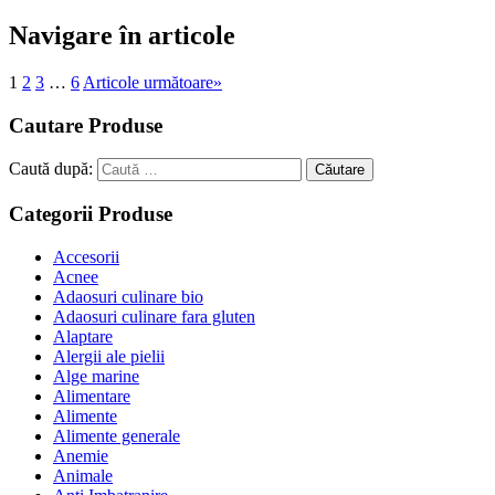
Navigare în articole
1
2
3
…
6
Articole următoare
»
Cautare Produse
Caută după:
Căutare
Categorii Produse
Accesorii
Acnee
Adaosuri culinare bio
Adaosuri culinare fara gluten
Alaptare
Alergii ale pielii
Alge marine
Alimentare
Alimente
Alimente generale
Anemie
Animale