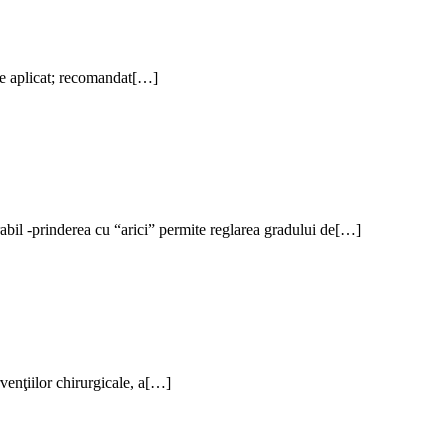
ste aplicat; recomandat[…]
irabil -prinderea cu “arici” permite reglarea gradului de[…]
rvenţiilor chirurgicale, a[…]