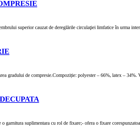
OMPRESIE
mbrului superior cauzat de dereglările circulaţiei limfatice în urma inte
IE
te reglarea gradului de compresie.Compoziție: polyester – 66%, latex 
 DECUPATA
re o garnitura suplimentara cu rol de fixare;- ofera o fixare corespunzato