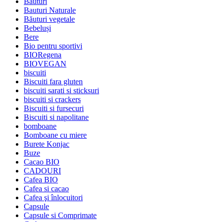
Băuturi
Bauturi Naturale
Băuturi vegetale
Bebeluși
Bere
Bio pentru sportivi
BIORegena
BIOVEGAN
biscuiti
Biscuiti fara gluten
biscuiti sarati si sticksuri
biscuiti si crackers
Biscuiti si fursecuri
Biscuiti si napolitane
bomboane
Bomboane cu miere
Burete Konjac
Buze
Cacao BIO
CADOURI
Cafea BIO
Cafea si cacao
Cafea şi înlocuitori
Capsule
Capsule si Comprimate