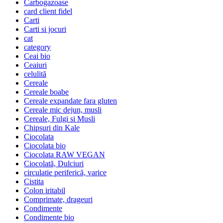
Carbogazoase
card client fidel
Carti
Carti si jocuri
cat
category
Ceai bio
Ceaiuri
celulită
Cereale
Cereale boabe
Cereale expandate fara gluten
Cereale mic dejun, musli
Cereale, Fulgi si Musli
Chipsuri din Kale
Ciocolata
Ciocolata bio
Ciocolata RAW VEGAN
Ciocolată, Dulciuri
circulatie periferică, varice
Cistita
Colon iritabil
Comprimate, drageuri
Condimente
Condimente bio