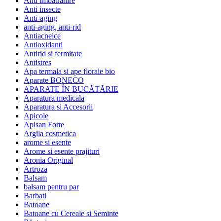
Anti Imbatranire
Anti insecte
Anti-aging
anti-aging, anti-rid
Antiacneice
Antioxidanti
Antirid si fermitate
Antistres
Apa termala si ape florale bio
Aparate BONECO
APARATE ÎN BUCĂTĂRIE
Aparatura medicala
Aparatura si Accesorii
Apicole
Apisan Forte
Argila cosmetica
arome si esente
Arome si esente prajituri
Aronia Original
Artroza
Balsam
balsam pentru par
Barbati
Batoane
Batoane cu Cereale si Seminte