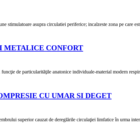
iune stimulatoare asupra circulatiei periferice; incalzeste zona pe care e
II METALICE CONFORT
în funcţie de particularităţile anatonice individuale-material modern resp
OMPRESIE CU UMAR SI DEGET
mbrului superior cauzat de dereglările circulaţiei limfatice în urma inte