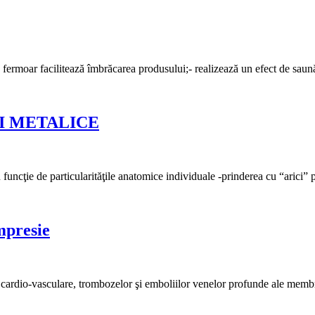
 cu fermoar facilitează îmbrăcarea produsului;- realizează un efect de sau
I METALICE
în funcţie de particularităţile anatomice individuale -prinderea cu “arici
mpresie
şi cardio-vasculare, trombozelor şi emboliilor venelor profunde ale memb