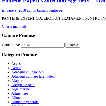
Pantene Expert Collection Age Defy – Trat
ianuarie 9, 2018
admin
balsam pentru par
PANTENE EXPERT COLLECTION TRATAMENT PENTRU INGROSAREA F
Citește mai mult
Cautare Produse
Caută după:
Căutare
Categorii Produse
Accesorii
Acnee
Adaosuri culinare bio
Adaosuri culinare fara gluten
Alaptare
Alergii ale pielii
Alge marine
Alimentare
Alimente
Alimente generale