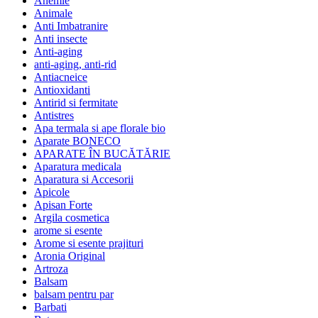
Anemie
Animale
Anti Imbatranire
Anti insecte
Anti-aging
anti-aging, anti-rid
Antiacneice
Antioxidanti
Antirid si fermitate
Antistres
Apa termala si ape florale bio
Aparate BONECO
APARATE ÎN BUCĂTĂRIE
Aparatura medicala
Aparatura si Accesorii
Apicole
Apisan Forte
Argila cosmetica
arome si esente
Arome si esente prajituri
Aronia Original
Artroza
Balsam
balsam pentru par
Barbati