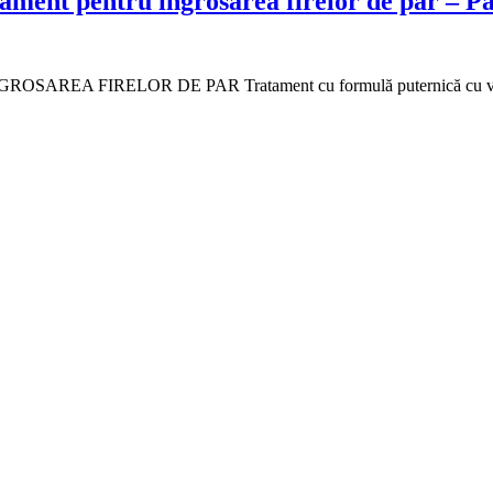
ament pentru ingrosarea firelor de par – P
IRELOR DE PAR Tratament cu formulă puternică cu vitamina