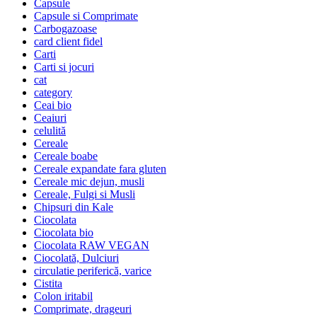
Capsule
Capsule si Comprimate
Carbogazoase
card client fidel
Carti
Carti si jocuri
cat
category
Ceai bio
Ceaiuri
celulită
Cereale
Cereale boabe
Cereale expandate fara gluten
Cereale mic dejun, musli
Cereale, Fulgi si Musli
Chipsuri din Kale
Ciocolata
Ciocolata bio
Ciocolata RAW VEGAN
Ciocolată, Dulciuri
circulatie periferică, varice
Cistita
Colon iritabil
Comprimate, drageuri