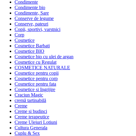
Condimente
Condimente bio
Condimente, Sare
Conserve de legume
Conserve, pateuri
Copii, sportivi, varstnici
Corp
Cosmetice
Cosmetice Barbati
Cosmetice BIO
Cosmetice bio cu ulei de argan
Cosmetice cu Regulat
COSMETICE NATURALE
Cosmetice pentru copii
Cosmetice pentru corp
Cosmetice pentru fata
Cosmetice si Ingrijire
Craciun Magic
cremă tartinabilă
Creme
Creme si budinci
Creme terapeutice
Creme Uleiuri Lotiuni
Cultura Generala
Cuplu & Sex