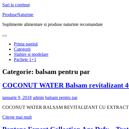
Sari la conținut
ProduseNaturiste
Suplimente alimentare si produse naturiste recomandate
Prima pagină
Categorii
Slabire si modelare
Pachete 1+1
Categorie: balsam pentru par
COCONUT WATER Balsam revitalizant 40
ianuarie 9, 2018
admin
balsam pentru par
COCONUT WATER BALSAM REVITALIZANT CU EXTRACT DE NUCA 
Citește mai mult