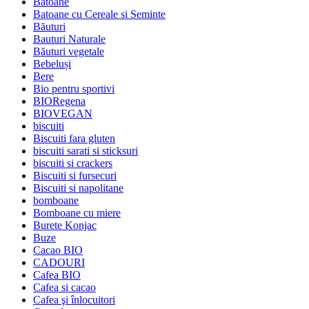
Batoane
Batoane cu Cereale si Seminte
Băuturi
Bauturi Naturale
Băuturi vegetale
Bebeluși
Bere
Bio pentru sportivi
BIORegena
BIOVEGAN
biscuiti
Biscuiti fara gluten
biscuiti sarati si sticksuri
biscuiti si crackers
Biscuiti si fursecuri
Biscuiti si napolitane
bomboane
Bomboane cu miere
Burete Konjac
Buze
Cacao BIO
CADOURI
Cafea BIO
Cafea si cacao
Cafea şi înlocuitori