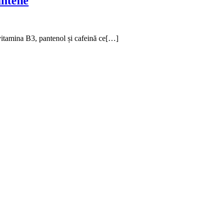
antene
 B3, pantenol și cafeină ce[…]