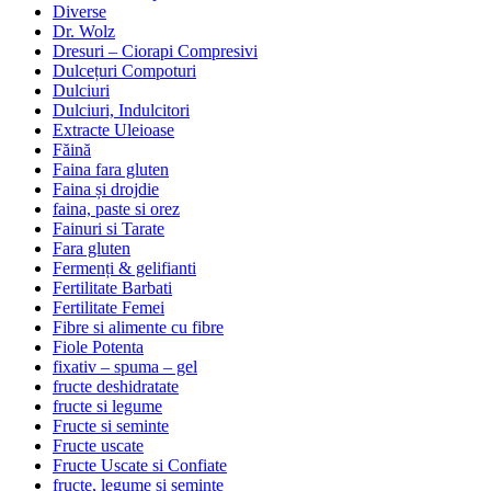
Diverse
Dr. Wolz
Dresuri – Ciorapi Compresivi
Dulcețuri Compoturi
Dulciuri
Dulciuri, Indulcitori
Extracte Uleioase
Făină
Faina fara gluten
Faina și drojdie
faina, paste si orez
Fainuri si Tarate
Fara gluten
Fermenți & gelifianti
Fertilitate Barbati
Fertilitate Femei
Fibre si alimente cu fibre
Fiole Potenta
fixativ – spuma – gel
fructe deshidratate
fructe si legume
Fructe si seminte
Fructe uscate
Fructe Uscate si Confiate
fructe, legume si seminte