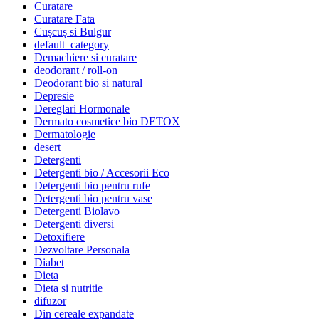
Curatare
Curatare Fata
Cușcuș si Bulgur
default_category
Demachiere si curatare
deodorant / roll-on
Deodorant bio si natural
Depresie
Dereglari Hormonale
Dermato cosmetice bio DETOX
Dermatologie
desert
Detergenti
Detergenti bio / Accesorii Eco
Detergenti bio pentru rufe
Detergenti bio pentru vase
Detergenti Biolavo
Detergenti diversi
Detoxifiere
Dezvoltare Personala
Diabet
Dieta
Dieta si nutritie
difuzor
Din cereale expandate