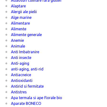
Adaosuri culinare fara gluten
Alaptare
Alergii ale pielii
Alge marine
Alimentare
Alimente
Alimente generale
Anemie
Animale
Anti Imbatranire
Anti insecte
Anti-aging
anti-aging, anti-rid
Antiacneice
Antioxidanti
Antirid si fermitate
Antistres
Apa termala si ape florale bio
Aparate BONECO