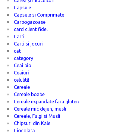
Cafea şi înlocuitori
Capsule
Capsule si Comprimate
Carbogazoase
card client fidel
Carti
Carti si jocuri
cat
category
Ceai bio
Ceaiuri
celulită
Cereale
Cereale boabe
Cereale expandate fara gluten
Cereale mic dejun, musli
Cereale, Fulgi si Musli
Chipsuri din Kale
Ciocolata