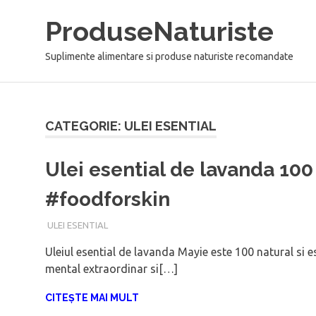
Sari
ProduseNaturiste
la
conținut
Suplimente alimentare si produse naturiste recomandate
CATEGORIE: ULEI ESENTIAL
Ulei esential de lavanda 100
#foodforskin
FEBRUARIE 10, 2018
ADMIN
ULEI ESENTIAL
Uleiul esential de lavanda Mayie este 100 natural si 
mental extraordinar si[…]
CITEȘTE MAI MULT