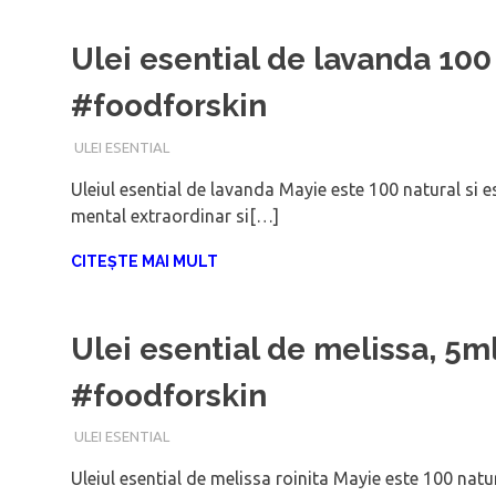
Ulei esential de lavanda 100
#foodforskin
FEBRUARIE 10, 2018
ADMIN
ULEI ESENTIAL
Uleiul esential de lavanda Mayie este 100 natural si 
mental extraordinar si[…]
CITEȘTE MAI MULT
Ulei esential de melissa, 5m
#foodforskin
FEBRUARIE 10, 2018
ADMIN
ULEI ESENTIAL
Uleiul esential de melissa roinita Mayie este 100 natu