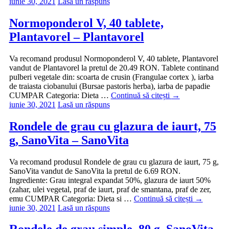
iunie 30, 2021
Lasă un răspuns
Normoponderol V, 40 tablete,
Plantavorel – Plantavorel
Va recomand produsul Normoponderol V, 40 tablete, Plantavorel
vandut de Plantavorel la pretul de 20.49 RON. Tablete continand
pulberi vegetale din: scoarta de crusin (Frangulae cortex ), iarba
de traiasta ciobanului (Bursae pastoris herba), iarba de papadie
CUMPAR Categoria: Dieta …
Continuă să citești
→
iunie 30, 2021
Lasă un răspuns
Rondele de grau cu glazura de iaurt, 75
g, SanoVita – SanoVita
Va recomand produsul Rondele de grau cu glazura de iaurt, 75 g,
SanoVita vandut de SanoVita la pretul de 6.69 RON.
Ingrediente: Grau integral expandat 50%, glazura de iaurt 50%
(zahar, ulei vegetal, praf de iaurt, praf de smantana, praf de zer,
emu CUMPAR Categoria: Dieta si …
Continuă să citești
→
iunie 30, 2021
Lasă un răspuns