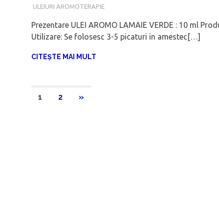
IANUARIE 6, 2018
ADMIN
ULEIURI AROMOTERAPIE
Prezentare ULEI AROMO LAMAIE VERDE : 10 ml Pro
Utilizare: Se folosesc 3-5 picaturi in amestec[…]
CITEȘTE MAI MULT
1
2
ARTICOLE
»
Navigare
URMĂTOARE
în
articole