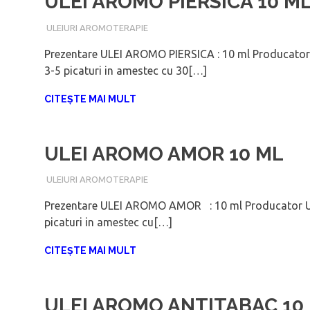
ULEI AROMO PIERSICA 10 M
IANUARIE 6, 2018
ADMIN
ULEIURI AROMOTERAPIE
Prezentare ULEI AROMO PIERSICA : 10 ml Producator 
3-5 picaturi in amestec cu 30[…]
CITEȘTE MAI MULT
ULEI AROMO AMOR 10 ML
IANUARIE 6, 2018
ADMIN
ULEIURI AROMOTERAPIE
Prezentare ULEI AROMO AMOR : 10 ml Producator UL
picaturi in amestec cu[…]
CITEȘTE MAI MULT
ULEI AROMO ANTITABAC 10