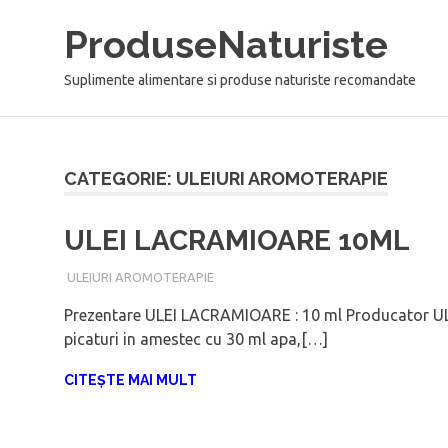
Sari
ProduseNaturiste
la
conținut
Suplimente alimentare si produse naturiste recomandate
CATEGORIE: ULEIURI AROMOTERAPIE
ULEI LACRAMIOARE 10ML
IANUARIE 6, 2018
ADMIN
ULEIURI AROMOTERAPIE
Prezentare ULEI LACRAMIOARE : 10 ml Producator ULE
picaturi in amestec cu 30 ml apa,[…]
CITEȘTE MAI MULT