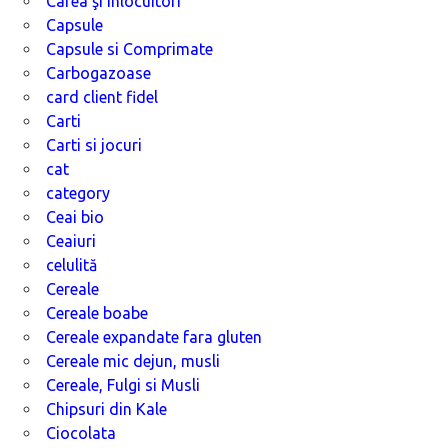
Cafea şi înlocuitori
Capsule
Capsule si Comprimate
Carbogazoase
card client fidel
Carti
Carti si jocuri
cat
category
Ceai bio
Ceaiuri
celulită
Cereale
Cereale boabe
Cereale expandate fara gluten
Cereale mic dejun, musli
Cereale, Fulgi si Musli
Chipsuri din Kale
Ciocolata