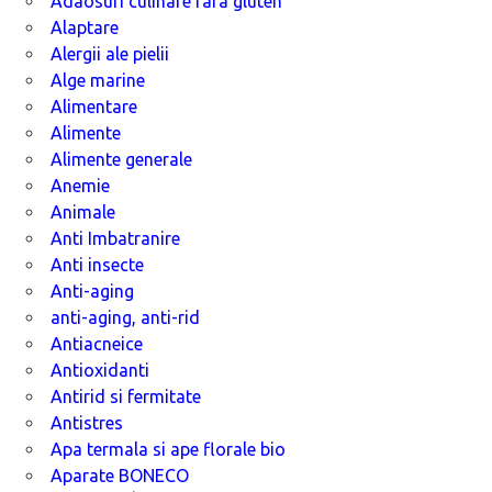
Adaosuri culinare fara gluten
Alaptare
Alergii ale pielii
Alge marine
Alimentare
Alimente
Alimente generale
Anemie
Animale
Anti Imbatranire
Anti insecte
Anti-aging
anti-aging, anti-rid
Antiacneice
Antioxidanti
Antirid si fermitate
Antistres
Apa termala si ape florale bio
Aparate BONECO