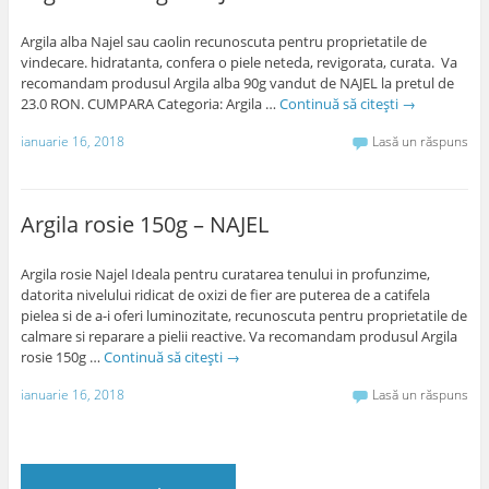
Argila alba Najel sau caolin recunoscuta pentru proprietatile de
vindecare. hidratanta, confera o piele neteda, revigorata, curata. Va
recomandam produsul Argila alba 90g vandut de NAJEL la pretul de
23.0 RON. CUMPARA Categoria: Argila …
Continuă să citești
→
ianuarie 16, 2018
Lasă un răspuns
Argila rosie 150g – NAJEL
Argila rosie Najel Ideala pentru curatarea tenului in profunzime,
datorita nivelului ridicat de oxizi de fier are puterea de a catifela
pielea si de a-i oferi luminozitate, recunoscuta pentru proprietatile de
calmare si reparare a pielii reactive. Va recomandam produsul Argila
rosie 150g …
Continuă să citești
→
ianuarie 16, 2018
Lasă un răspuns