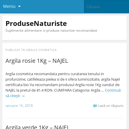
Meniu
ProduseNaturiste
Suplimente alimentare si produse naturiste recomandate
PUBLICAT ÎN
ARGILA COSMETICA
Argila rosie 1Kg – NAJEL
Argila cosmetica recomandata pentru curatarea tenului in
profunzime, catifeleaza pielea si de ii ofera luminozitate, argila Najel
certificata bio Va recomandam produsul Argila rosie 1Kg vandut de
NAJEL la pretul de 81.4 RON. CUMPARA Categoria: Argila …
Continuă
să citești
→
ianuarie 16, 2018
Lasă un răspuns
Argila verde 1Kg – NAJEL