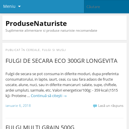
Meniu
ProduseNaturiste
Suplimente alimentare si produse naturiste recomandate
PUBLICAT ÎN
CEREALE, FULGI SI MUSLI
FULGI DE SECARA ECO 300GR LONGEVITA
Fulgii de secara se pot consuma in diferite moduri, dupa preferinta
consumatorului, in lapte, iaurt, ceai, cu sau fara adaos de fructe
uscate, alune, nuci, sau in diferite mancaruri: salate, supe, chiftele,
ardei umpluti, sarmale, etc. Valori energetice/100g: - 359 kcal (1515
kj)- Proteine …
Continuă să citești
→
ianuarie 6, 2018
Lasă un răspuns
FULGI MULTI GRAIN 500G