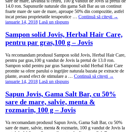
sare de mare, lavanda si cedru, 100 g vandut de Jovis la pretul de
14.0 ron. Sapunurile naturale din gama Salt Bar au un continut
foarte mare de sare de mare, aproape 50% din compozitie, astfel
incat preiau proprietatile terapeutice …
Continuă să citești
→
ianuarie 14, 2018
Lasă un răspuns
Sampon solid Jovis, Herbal Hair Care,
pentru par gras,100 g – Jovis
Va recomandam produsul Sampon solid Jovis, Herbal Hair Care,
pentru par gras,100 g vandut de Jovis la pretul de 13.0 ron.
Sampon solid pentru par gras Samponul solid Herbal Hair Care
promite sa ofere parului o ingrijire naturala bazata pe extracte de
plante, avand efect de stimulare a …
Continuă să citești
→
ianuarie 14, 2018
Lasă un răspuns
Sapun Jovis, Gama Salt Bar, cu 50%
sare de mare, salvie, menta &
rozmarin, 100 g – Jovis
Va recomandam produsul Sapun Jovis, Gama Salt Bar, cu 50%
sare de mare, salvie, menta & rozmarin, 100 g vandut de Jovis la