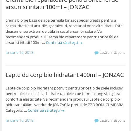
arsuri si iritatii 100ml – JONZAC
crema bio pe baza de apa termala Jonzac special creata pentru a
calma iritatiile si arsurile, zgaraieturi, rosaturi si orice alte iritatii. Este
deasemenea extrem de utila in cazul arsurilor solare. Va
recomandam produsul Crema bio reparatoare pentru orice fel de
arsuri si iritatii 100ml …
Continuă să citești
→
ianuarie 16, 2018
Lasă un răspuns
Lapte de corp bio hidratant 400ml – JONZAC
Lapte de corp bio hidratant potrivit pentru orice tip de piele inclusiv
pentru pielea sensibila, hidrateaza pielea pe termen lung si asigura
confort si elasticitate. Va recomandam produsul Lapte de corp bio
hidratant 400ml vandut de JONZAC la pretul de 77.3 RON. CUMPARA
Categoria: …
Continuă să citești
→
ianuarie 16, 2018
Lasă un răspuns