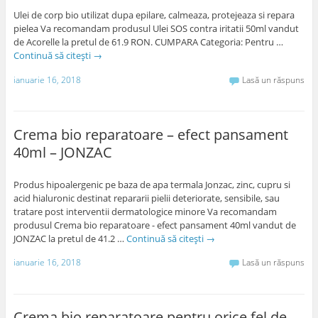
Ulei de corp bio utilizat dupa epilare, calmeaza, protejeaza si repara
pielea Va recomandam produsul Ulei SOS contra iritatii 50ml vandut
de Acorelle la pretul de 61.9 RON. CUMPARA Categoria: Pentru …
Continuă să citești
→
ianuarie 16, 2018
Lasă un răspuns
Crema bio reparatoare – efect pansament
40ml – JONZAC
Produs hipoalergenic pe baza de apa termala Jonzac, zinc, cupru si
acid hialuronic destinat repararii pielii deteriorate, sensibile, sau
tratare post interventii dermatologice minore Va recomandam
produsul Crema bio reparatoare - efect pansament 40ml vandut de
JONZAC la pretul de 41.2 …
Continuă să citești
→
ianuarie 16, 2018
Lasă un răspuns
Crema bio reparatoare pentru orice fel de