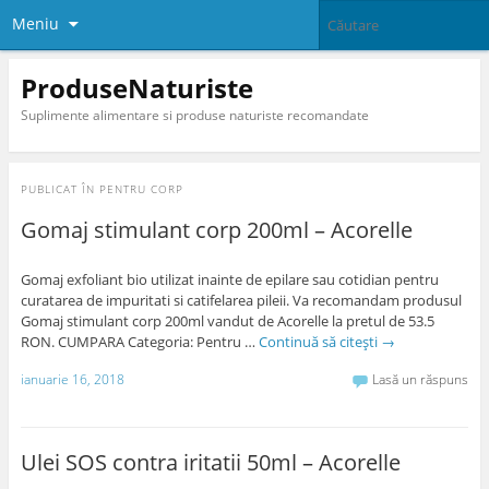
Meniu
ProduseNaturiste
Suplimente alimentare si produse naturiste recomandate
PUBLICAT ÎN
PENTRU CORP
Gomaj stimulant corp 200ml – Acorelle
Gomaj exfoliant bio utilizat inainte de epilare sau cotidian pentru
curatarea de impuritati si catifelarea pileii. Va recomandam produsul
Gomaj stimulant corp 200ml vandut de Acorelle la pretul de 53.5
RON. CUMPARA Categoria: Pentru …
Continuă să citești
→
ianuarie 16, 2018
Lasă un răspuns
Ulei SOS contra iritatii 50ml – Acorelle