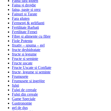
Faina fara gluten
Faina și drojdie
faina, paste si orez
Fainuri si Tarate
Fara gluten
Fermenți & gelifianti
Fertilitate Barbati
Fertilitate Femei
Fibre si alimente cu fibre
Fiole Potenta
fixativ – spuma – gel
fructe deshidratate
fructe si legume
Fructe si seminte
Fructe uscate
Fructe Uscate si Confiate
fructe, legume si seminte
Frumusete
Frumusete si ingrijire
fulgi
Fulgi de cereale
Fulgi din cereale
Game Speciale
Gastronomie
gel de dus