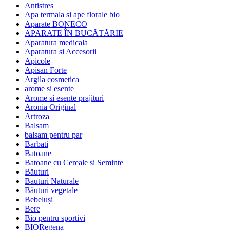
Antistres
Apa termala si ape florale bio
Aparate BONECO
APARATE ÎN BUCĂTĂRIE
Aparatura medicala
Aparatura si Accesorii
Apicole
Apisan Forte
Argila cosmetica
arome si esente
Arome si esente prajituri
Aronia Original
Artroza
Balsam
balsam pentru par
Barbati
Batoane
Batoane cu Cereale si Seminte
Băuturi
Bauturi Naturale
Băuturi vegetale
Bebeluși
Bere
Bio pentru sportivi
BIORegena