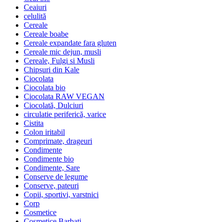
Ceaiuri
celulită
Cereale
Cereale boabe
Cereale expandate fara gluten
Cereale mic dejun, musli
Cereale, Fulgi si Musli
Chipsuri din Kale
Ciocolata
Ciocolata bio
Ciocolata RAW VEGAN
Ciocolată, Dulciuri
circulatie periferică, varice
Cistita
Colon iritabil
Comprimate, drageuri
Condimente
Condimente bio
Condimente, Sare
Conserve de legume
Conserve, pateuri
Copii, sportivi, varstnici
Corp
Cosmetice
Cosmetice Barbati