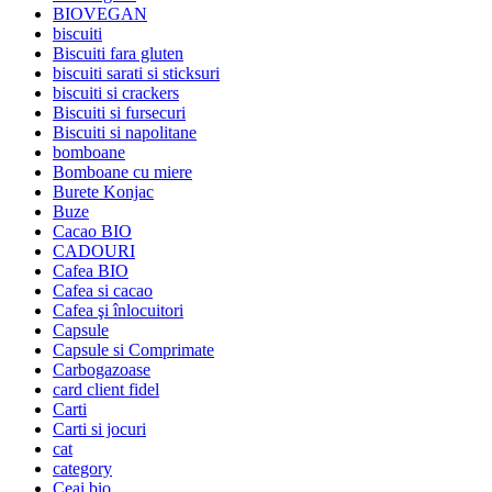
BIOVEGAN
biscuiti
Biscuiti fara gluten
biscuiti sarati si sticksuri
biscuiti si crackers
Biscuiti si fursecuri
Biscuiti si napolitane
bomboane
Bomboane cu miere
Burete Konjac
Buze
Cacao BIO
CADOURI
Cafea BIO
Cafea si cacao
Cafea şi înlocuitori
Capsule
Capsule si Comprimate
Carbogazoase
card client fidel
Carti
Carti si jocuri
cat
category
Ceai bio