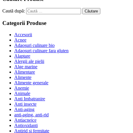
Caută după:
Căutare
Categorii Produse
Accesorii
Acnee
Adaosuri culinare bio
Adaosuri culinare fara gluten
Alaptare
Alergii ale pielii
Alge marine
Alimentare
Alimente
Alimente generale
Anemie
Animale
Anti Imbatranire
Anti insecte
Anti-aging
anti-aging, anti-rid
Antiacneice
Antioxidanti
Antirid si fermitate