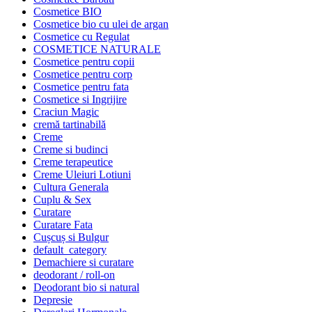
Cosmetice BIO
Cosmetice bio cu ulei de argan
Cosmetice cu Regulat
COSMETICE NATURALE
Cosmetice pentru copii
Cosmetice pentru corp
Cosmetice pentru fata
Cosmetice si Ingrijire
Craciun Magic
cremă tartinabilă
Creme
Creme si budinci
Creme terapeutice
Creme Uleiuri Lotiuni
Cultura Generala
Cuplu & Sex
Curatare
Curatare Fata
Cușcuș si Bulgur
default_category
Demachiere si curatare
deodorant / roll-on
Deodorant bio si natural
Depresie