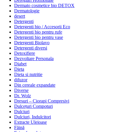
Dereglari Hormonale
Dermato cosmetice bio DETOX
Dermatologie
desert
Detergenti
Detergenti bio / Accesorii Eco
Detergenti bio pentru rufe
Detergenti bio pentru vase
Detergenti Biolavo
Detergenti diversi
Detoxifiere
Dezvoltare Personala
Diabet
Dieta
Dieta si nutritie
difuzor
Din cereale expandate
Diverse
Dr. Wolz
Dresuri – Ciorapi Compresivi
Dulcețuri Compoturi
Dulciuri
Dulciuri, Indulcitori
Extracte Uleioase
Făină