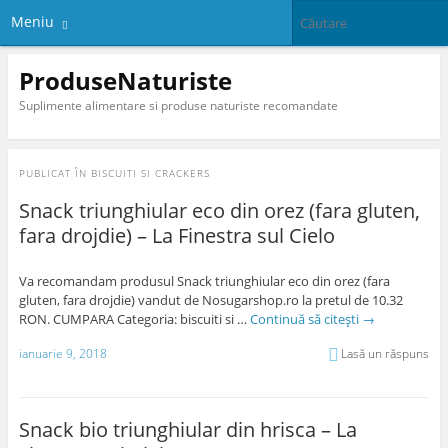
Meniu
ProduseNaturiste
Suplimente alimentare si produse naturiste recomandate
PUBLICAT ÎN
BISCUITI SI CRACKERS
Snack triunghiular eco din orez (fara gluten,
fara drojdie) – La Finestra sul Cielo
Va recomandam produsul Snack triunghiular eco din orez (fara
gluten, fara drojdie) vandut de Nosugarshop.ro la pretul de 10.32
RON. CUMPARA Categoria: biscuiti si …
Continuă să citești
→
ianuarie 9, 2018
Lasă un răspuns
Snack bio triunghiular din hrisca – La