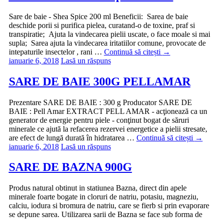
Sare de baie - Shea Spice 200 ml Beneficii: Sarea de baie
deschide porii si purifica pielea, curatand-o de toxine, praf si
transpiratie; Ajuta la vindecarea pielii uscate, o face moale si mai
supla; Sarea ajuta la vindecarea iritatiilor comune, provocate de
intepaturile insectelor , rani …
Continuă să citești
→
ianuarie 6, 2018
Lasă un răspuns
SARE DE BAIE 300G PELLAMAR
Prezentare SARE DE BAIE : 300 g Producator SARE DE
BAIE : Pell Amar EXTRACT PELL AMAR - acţionează ca un
generator de energie pentru piele - conţinut bogat de săruri
minerale ce ajută la refacerea rezervei energetice a pielii stresate,
are efect de lungă durată în hidratarea …
Continuă să citești
→
ianuarie 6, 2018
Lasă un răspuns
SARE DE BAZNA 900G
Produs natural obtinut in statiunea Bazna, direct din apele
minerale foarte bogate in cloruri de natriu, potasiu, magneziu,
calciu, iodura si bromura de natriu, care se fierb si prin evaporare
se depune sarea. Utilizarea sarii de Bazna se face sub forma de