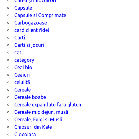
Cafea şi înlocuitori
Capsule
Capsule si Comprimate
Carbogazoase
card client fidel
Carti
Carti si jocuri
cat
category
Ceai bio
Ceaiuri
celulită
Cereale
Cereale boabe
Cereale expandate fara gluten
Cereale mic dejun, musli
Cereale, Fulgi si Musli
Chipsuri din Kale
Ciocolata