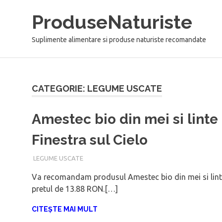
Sari
ProduseNaturiste
la
conținut
Suplimente alimentare si produse naturiste recomandate
CATEGORIE: LEGUME USCATE
Amestec bio din mei si linte
Finestra sul Cielo
IANUARIE 9, 2018
ADMIN
LEGUME USCATE
Va recomandam produsul Amestec bio din mei si lint
pretul de 13.88 RON.[…]
CITEȘTE MAI MULT