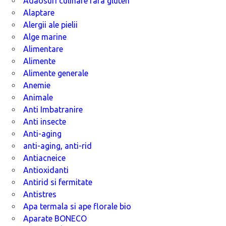
Adaosuri culinare fara gluten
Alaptare
Alergii ale pielii
Alge marine
Alimentare
Alimente
Alimente generale
Anemie
Animale
Anti Imbatranire
Anti insecte
Anti-aging
anti-aging, anti-rid
Antiacneice
Antioxidanti
Antirid si fermitate
Antistres
Apa termala si ape florale bio
Aparate BONECO