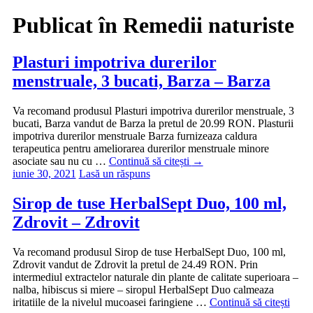
Publicat în
Remedii naturiste
Plasturi impotriva durerilor
menstruale, 3 bucati, Barza – Barza
Va recomand produsul Plasturi impotriva durerilor menstruale, 3
bucati, Barza vandut de Barza la pretul de 20.99 RON. Plasturii
impotriva durerilor menstruale Barza furnizeaza caldura
terapeutica pentru ameliorarea durerilor menstruale minore
asociate sau nu cu …
Continuă să citești
→
iunie 30, 2021
Lasă un răspuns
Sirop de tuse HerbalSept Duo, 100 ml,
Zdrovit – Zdrovit
Va recomand produsul Sirop de tuse HerbalSept Duo, 100 ml,
Zdrovit vandut de Zdrovit la pretul de 24.49 RON. Prin
intermediul extractelor naturale din plante de calitate superioara –
nalba, hibiscus si miere – siropul HerbalSept Duo calmeaza
iritatiile de la nivelul mucoasei faringiene …
Continuă să citești