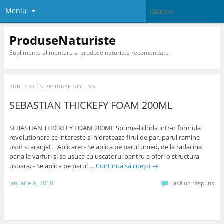
Meniu
ProduseNaturiste
Suplimente alimentare si produse naturiste recomandate
PUBLICAT ÎN
PRODUSE STYLING
SEBASTIAN THICKEFY FOAM 200ML
SEBASTIAN THICKEFY FOAM 200ML Spuma-lichida intr-o formula
revolutionara ce intareste si hidrateaza firul de par, parul ramine
usor si aranjat. Aplicare: - Se aplica pe parul umed, de la radacina
pana la varfuri si se usuca cu uscatorul pentru a oferi o structura
usoara; - Se aplica pe parul …
Continuă să citești
→
ianuarie 6, 2018
Lasă un răspuns