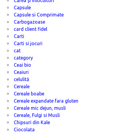
Cafea şi înlocuitori
Capsule
Capsule si Comprimate
Carbogazoase
card client fidel
Carti
Carti si jocuri
cat
category
Ceai bio
Ceaiuri
celulită
Cereale
Cereale boabe
Cereale expandate fara gluten
Cereale mic dejun, musli
Cereale, Fulgi si Musli
Chipsuri din Kale
Ciocolata