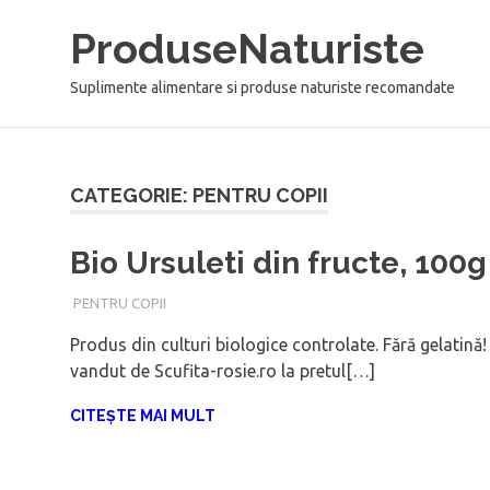
Sari
ProduseNaturiste
la
conținut
Suplimente alimentare si produse naturiste recomandate
CATEGORIE: PENTRU COPII
Bio Ursuleti din fructe, 10
IANUARIE 9, 2018
ADMIN
PENTRU COPII
Produs din culturi biologice controlate. Fără gelatin
vandut de Scufita-rosie.ro la pretul[…]
CITEȘTE MAI MULT