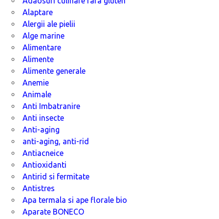
Adaosuri culinare fara gluten
Alaptare
Alergii ale pielii
Alge marine
Alimentare
Alimente
Alimente generale
Anemie
Animale
Anti Imbatranire
Anti insecte
Anti-aging
anti-aging, anti-rid
Antiacneice
Antioxidanti
Antirid si fermitate
Antistres
Apa termala si ape florale bio
Aparate BONECO