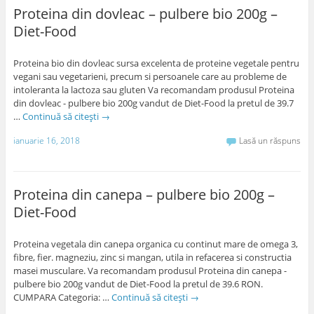
Proteina din dovleac – pulbere bio 200g –
Diet-Food
Proteina bio din dovleac sursa excelenta de proteine vegetale pentru
vegani sau vegetarieni, precum si persoanele care au probleme de
intoleranta la lactoza sau gluten Va recomandam produsul Proteina
din dovleac - pulbere bio 200g vandut de Diet-Food la pretul de 39.7
…
Continuă să citești
→
ianuarie 16, 2018
Lasă un răspuns
Proteina din canepa – pulbere bio 200g –
Diet-Food
Proteina vegetala din canepa organica cu continut mare de omega 3,
fibre, fier. magneziu, zinc si mangan, utila in refacerea si constructia
masei musculare. Va recomandam produsul Proteina din canepa -
pulbere bio 200g vandut de Diet-Food la pretul de 39.6 RON.
CUMPARA Categoria: …
Continuă să citești
→