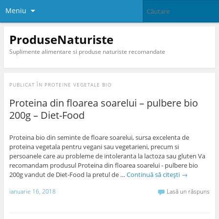
Meniu
ProduseNaturiste
Suplimente alimentare si produse naturiste recomandate
PUBLICAT ÎN
PROTEINE VEGETALE BIO
Proteina din floarea soarelui – pulbere bio
200g – Diet-Food
Proteina bio din seminte de floare soarelui, sursa excelenta de
proteina vegetala pentru vegani sau vegetarieni, precum si
persoanele care au probleme de intoleranta la lactoza sau gluten Va
recomandam produsul Proteina din floarea soarelui - pulbere bio
200g vandut de Diet-Food la pretul de …
Continuă să citești
→
ianuarie 16, 2018
Lasă un răspuns